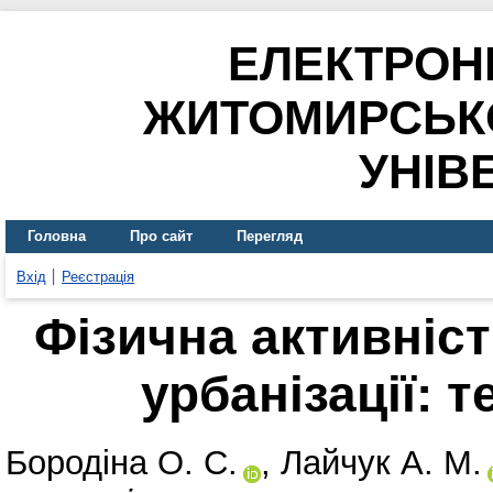
ЕЛЕКТРОН
ЖИТОМИРСЬК
УНІВ
Головна
Про сайт
Перегляд
Вхід
Реєстрація
Фізична активніс
урбанізації: т
Бородіна О. С.
,
Лайчук А. М.