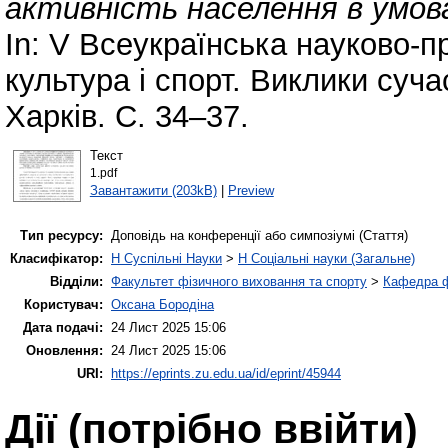
активність населення в умовах
In: V Всеукраїнська науково-
культура і спорт. Виклики суча
Харків. С. 34–37.
Текст
1.pdf
Завантажити (203kB)
|
Preview
Тип ресурсу:
Доповідь на конференції або симпозіумі (Стаття)
Класифікатор:
H Суспільні Науки
>
H Соціальні науки (Загальне)
Відділи:
Факультет фізичного виховання та спорту
>
Кафедра ф
Користувач:
Оксана Бородіна
Дата подачі:
24 Лист 2025 15:06
Оновлення:
24 Лист 2025 15:06
URI:
https://eprints.zu.edu.ua/id/eprint/45944
Дії ​​(потрібно ввійти)