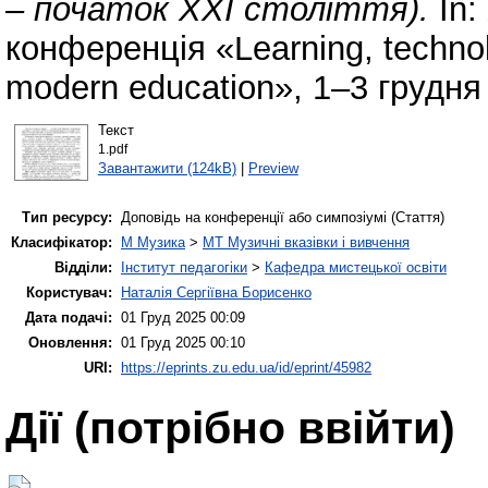
– початок ХХІ століття).
In:
конференція «Learning, technol
modern education», 1–3 грудня 
Текст
1.pdf
Завантажити (124kB)
|
Preview
Тип ресурсу:
Доповідь на конференції або симпозіумі (Стаття)
Класифікатор:
M Музика
>
MT Музичні вказівки і вивчення
Відділи:
Інститут педагогіки
>
Кафедра мистецької освіти
Користувач:
Наталія Сергіївна Борисенко
Дата подачі:
01 Груд 2025 00:09
Оновлення:
01 Груд 2025 00:10
URI:
https://eprints.zu.edu.ua/id/eprint/45982
Дії ​​(потрібно ввійти)