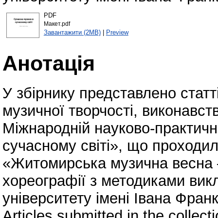
PDF
Макет.pdf
Завантажити (2MB)
|
Preview
Анотація
У збірнику представлено стат
музичної творчості, виконавств
Міжнародній науково-практичн
сучасному світі», що проход
«Житомирська музична весна –
хореографії з методиками ви
університету імені Івана Франк
Articles submitted in the collec