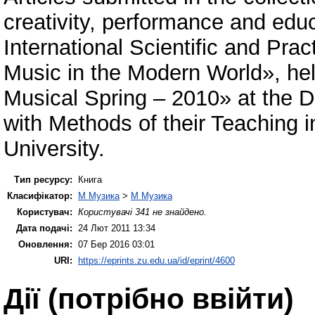
creativity, performance and edu
International Scientific and Pr
Music in the Modern World», hel
Musical Spring – 2010» at the 
with Methods of their Teaching 
University.
Тип ресурсу:
Книга
Класифікатор:
M Музика
>
M Музика
Користувач:
Користувачі 341 не знайдено.
Дата подачі:
24 Лют 2011 13:34
Оновлення:
07 Бер 2016 03:01
URI:
https://eprints.zu.edu.ua/id/eprint/4600
Дії ​​(потрібно ввійти)