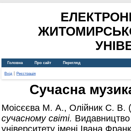
ЕЛЕКТРОН
ЖИТОМИРСЬК
УНІВ
Головна
Про сайт
Перегляд
Вхід
Реєстрація
Сучасна музика
Моісєєва М. А.
,
Олійник С. В.
(
сучасному світі.
Видавництво
університету імені Івана Фран