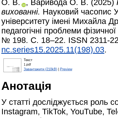
О. В.
,
Варивода О. В.
(2025)
вихованні.
Науковий часопис У
університету імені Михайла Др
педагогічні проблеми фізичної 
№ 198. С. 18–22. ISSN 2311-2
nc.series15.2025.11(198).03
.
Текст
1.pdf
Завантажити (210kB)
|
Preview
Анотація
У статті досліджується роль с
Instagram, TikTok, YouTube, T