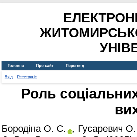
ЕЛЕКТРОН
ЖИТОМИРСЬК
УНІВ
Головна
Про сайт
Перегляд
Вхід
Реєстрація
Роль соціальни
ви
Бородіна О. С.
,
Гусаревич О.