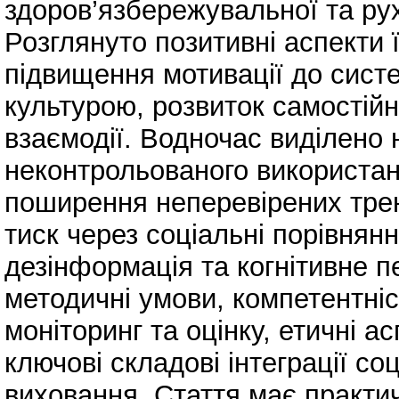
здоров’язбережувальної та рух
Розглянуто позитивні аспекти 
підвищення мотивації до сист
культурою, розвиток самостійно
взаємодії. Водночас виділено 
неконтрольованого використан
поширення неперевірених трен
тиск через соціальні порівнянн
дезінформація та когнітивне 
методичні умови, компетентнісн
моніторинг та оцінку, етичні а
ключові складові інтеграції с
виховання. Стаття має практи