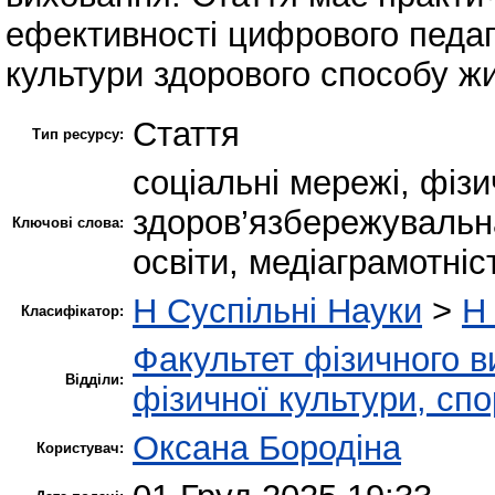
ефективності цифрового педаг
культури здорового способу жи
Стаття
Тип ресурсу:
соціальні мережі, фіз
здоров’язбережувальна
Ключові слова:
освіти, медіаграмотніс
H Суспільні Науки
>
H 
Класифікатор:
Факультет фізичного в
Відділи:
фізичної культури, сп
Оксана Бородіна
Користувач: