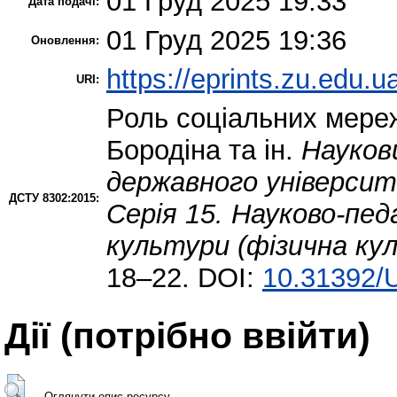
01 Груд 2025 19:33
Дата подачі:
01 Груд 2025 19:36
Оновлення:
https://eprints.zu.edu.u
URI:
Роль соціальних мереж
Бородіна та ін.
Науков
державного університ
ДСТУ 8302:2015:
Серія 15. Науково-пед
культури (фізична ку
18–22. DOI:
10.31392/U
Дії ​​(потрібно ввійти)
Оглянути опис ресурсу