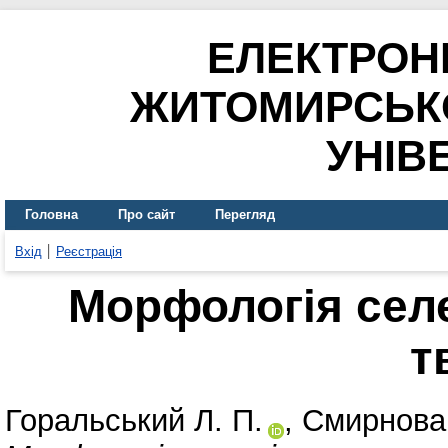
ЕЛЕКТРОН
ЖИТОМИРСЬК
УНІВ
Головна
Про сайт
Перегляд
Вхід
Реєстрація
Морфологія сел
т
Горальський Л. П.
,
Смирнова 