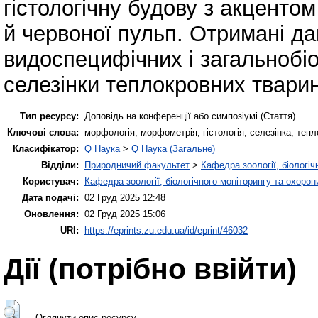
гістологічну будову з акцентом
й червоної пульп. Отримані д
видоспецифічних і загальнобіо
селезінки теплокровних тварин
Тип ресурсу:
Доповідь на конференції або симпозіумі (Стаття)
Ключові слова:
морфологія, морфометрія, гістологія, селезінка, тепл
Класифікатор:
Q Наука
>
Q Наука (Загальне)
Відділи:
Природничий факультет
>
Кафедра зоології, біологіч
Користувач:
Кафедра зоології, біологічного моніторингу та охоро
Дата подачі:
02 Груд 2025 12:48
Оновлення:
02 Груд 2025 15:06
URI:
https://eprints.zu.edu.ua/id/eprint/46032
Дії ​​(потрібно ввійти)
Оглянути опис ресурсу