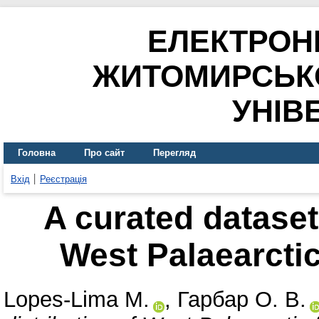
ЕЛЕКТРОН
ЖИТОМИРСЬК
УНІВ
Головна
Про сайт
Перегляд
Вхід
Реєстрація
A curated dataset 
West Palaearctic
Lopes-Lima M.
,
Гарбар О. В.