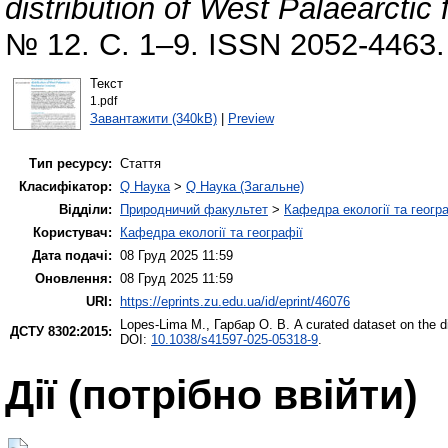
distribution of West Palaearctic 
№ 12. С. 1–9. ISSN 2052-4463
Текст
1.pdf
Завантажити (340kB)
|
Preview
Тип ресурсу:
Стаття
Класифікатор:
Q Наука
>
Q Наука (Загальне)
Відділи:
Природничий факультет
>
Кафедра екології та геогр
Користувач:
Кафедра екології та географії
Дата подачі:
08 Груд 2025 11:59
Оновлення:
08 Груд 2025 11:59
URI:
https://eprints.zu.edu.ua/id/eprint/46076
Lopes-Lima M.
,
Гарбар О. В.
A curated dataset on the di
ДСТУ 8302:2015:
DOI:
10.1038/s41597-025-05318-9
.
Дії ​​(потрібно ввійти)