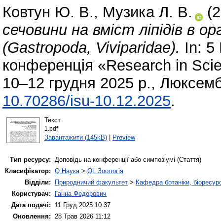
Ковтун Ю. В.
,
Музика Л. В.
(2
сечовини на вміст ліпідів в орга
(Gastropoda, Viviparidae).
In: 5
конференція «Research in Sci
10–12 грудня 2025 р., Люксемб
10.70286/isu-10.12.2025
.
Текст
1.pdf
Завантажити (145kB)
|
Preview
Тип ресурсу:
Доповідь на конференції або симпозіумі (Стаття)
Класифікатор:
Q Наука
>
QL Зоологія
Відділи:
Природничий факультет
>
Кафедра ботаніки, біоресурс
Користувач:
Ганна Федорович
Дата подачі:
11 Груд 2025 10:37
Оновлення:
28 Трав 2026 11:12