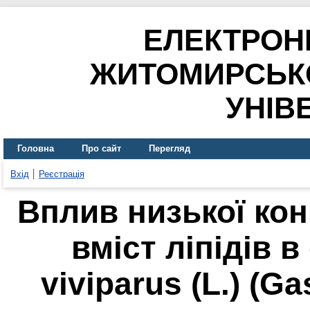
ЕЛЕКТРОН
ЖИТОМИРСЬК
УНІВ
Головна
Про сайт
Перегляд
Вхід
Реєстрація
Вплив низької кон
вміст ліпідів в
viviparus (L.) (Ga