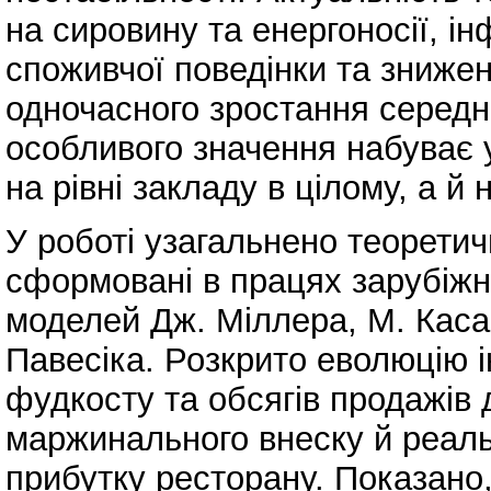
на сировину та енергоносії, і
споживчої поведінки та знижен
одночасного зростання середнь
особливого значення набуває 
на рівні закладу в цілому, а й
У роботі узагальнено теоретич
сформовані в працях зарубіжни
моделей Дж. Міллера, М. Касав
Павесіка. Розкрито еволюцію і
фудкосту та обсягів продажів 
маржинального внеску й реаль
прибутку ресторану. Показано