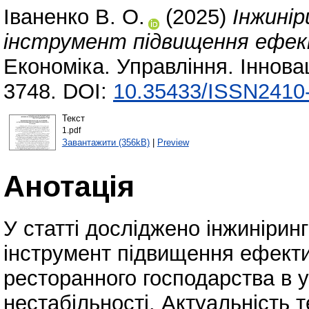
Іваненко В. О.
(2025)
Інжинір
інструмент підвищення ефек
Економіка. Управління. Іннова
3748. DOI:
10.35433/ISSN2410-
Текст
1.pdf
Завантажити (356kB)
|
Preview
Анотація
У статті досліджено інжинірин
інструмент підвищення ефектив
ресторанного господарства в 
нестабільності. Актуальність