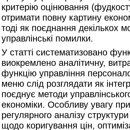
критерію оцінювання (фудкост
отримати повну картину еконо
тоді як поєднання декількох м
управлінські помилки.
У статті систематизовано функ
виокремлено аналітичну, витра
функцію управління персонало
меню слід розглядати як інтег
поєднує методи управлінського
економіки. Особливу увагу пр
регулярного аналізу структур
щодо коригування цін, оптиміз