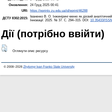
Оновлення:
24 Груд 2025 00:41
URI:
https://eprints.zu.edu.ua/id/eprint/46288
Іваненко В. О.
Інжиніринг-меню як дієвий аналітичний
ДСТУ 8302:2015:
Інновації
. 2025. № 37. С. 294–315. DOI:
10.35433/ISSN
Дії ​​(потрібно ввійти)
Оглянути опис ресурсу
© 2008–2026
Zhytomyr Ivan Franko State University