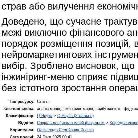
страв або вилучення економіч
Доведено, що сучасне трактув
межі виключно фінансового ан
порядок розміщення позицій, в
нейромаркетингових інструмен
вибір. Зроблено висновок, що
інжиніринг-меню сприяє підви
без істотного зростання опера
Тип ресурсу:
Стаття
Ключові слова:
аналіз меню, інжиніринг-меню, прибутковість, фудкос
Класифікатор:
Q Наука
>
Q Наука (Загальне)
Відділи:
Соціально-психологічний факультет
>
Кафедра еконо
Користувач:
Олександр Сергійович Яценко
Дата подачі:
24 Груд 2025 00:41