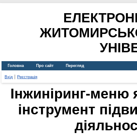
ЕЛЕКТРОН
ЖИТОМИРСЬК
УНІВ
Головна
Про сайт
Перегляд
Вхід
Реєстрація
Інжиніринг-меню 
інструмент підв
діяльнос