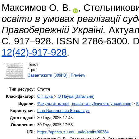
Максимов О. В.
,
Стельникови
освіти в умовах реалізації су
Правобережній Україні.
Актуаль
С. 917–928. ISSN 2786-6300. 
12(42)-917-928
.
Текст
1.pdf
Завантажити (389kB)
|
Preview
Тип ресурсу:
Стаття
Класифікатор:
Q Наука
>
Q Наука (Загальне)
Відділи:
Факультет історії, права та публічного управління
>
К
Користувач:
Іван Васильович Ковальчук
Дата подачі:
30 Груд 2025 17:45
Оновлення:
30 Груд 2025 17:55
URI:
https://eprints.zu.edu.ua/id/eprint/46384