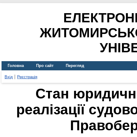
ЕЛЕКТРОН
ЖИТОМИРСЬК
УНІВ
Головна
Про сайт
Перегляд
Вхід
Реєстрація
Стан юридично
реалізації судов
Правобер