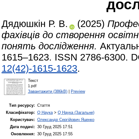
дос
Дядюшкін Р. В.
(2025)
Профес
фахівців до створення освітні
понять дослідження.
Актуальні
1615–1623. ISSN 2786-6300. D
12(42)-1615-1623
.
Текст
1.pdf
Завантажити (386kB)
|
Preview
Тип ресурсу:
Стаття
Класифікатор:
Q Наука
>
Q Наука (Загальне)
Користувач:
Олександр Сергійович Яценко
Дата подачі:
30 Груд 2025 17:51
Оновлення:
30 Груд 2025 17:55