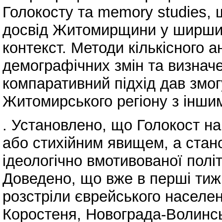
Голокосту та memory studies, 
досвід Житомирщини у ширший
контекст. Методи кількісного 
демографічних змін та визнач
компаративний підхід дав змог
Житомирського регіону з інши
. Установлено, що Голокост н
або стихійним явищем, а стан
ідеологічно вмотивованої полі
Доведено, що вже в перші тижн
розстріли єврейського населе
Коростеня, Новограда-Волинськ