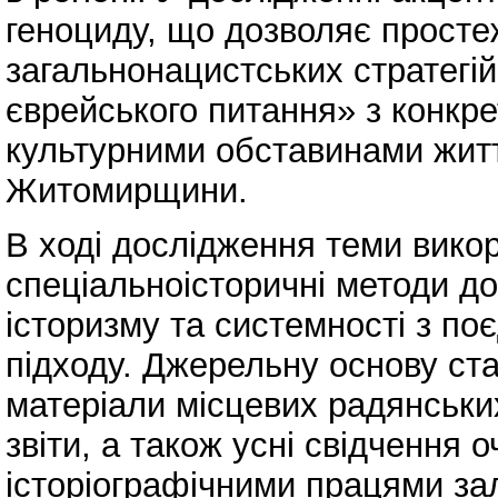
геноциду, що дозволяє просте
загальнонацистських стратегі
єврейського питання» з конкр
культурними обставинами жит
Житомирщини.
В ході дослідження теми викор
спеціальноісторичні методи д
історизму та системності з п
підходу. Джерельну основу ста
матеріали місцевих радянських
звіти, а також усні свідчення 
історіографічними працями залу