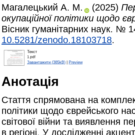
Магалецький А. М.
(2025)
Пе
окупаційної політики щодо є
Вісник гуманітарних наук. № 1
10.5281/zenodo.18103718
.
Текст
1.pdf
Завантажити (385kB)
|
Preview
Анотація
Стаття спрямована на комплек
політики щодо єврейського на
світової війни та виявлення п
в регіоні. У дослідженні акцен