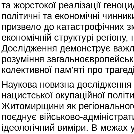
та жорстокої реалізації геноци
політичні та економічні чинни
призвело до катастрофічних змі
економічній структурі регіону, 
Дослідження демонструє важли
розуміння загальноєвропейськ
колективної пам’яті про трагед
Наукова новизна дослідження 
нацистської окупаційної полі
Житомирщини як регіонального
поєднує військово-адміністрат
ідеологічний виміри. В межах