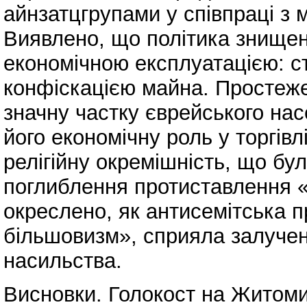
айнзатцгрупами у співпраці з
Виявлено, що політика знищен
економічною експлуатацією: ст
конфіскацією майна. Простеже
значну частку єврейського нас
його економічну роль у торгівл
релігійну окремішність, що б
поглиблення протиставлення «
окреслено, як антисемітська п
більшовизм», сприяла залучен
насильства.
Висновки. Голокост на Житом