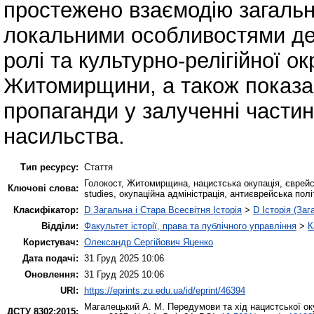
простежено взаємодію загальн
локальними особливостями дем
ролі та культурно-релігійної 
Житомирщини, а також показан
пропаганди у залученні части
насильства.
Тип ресурсу:
Стаття
Голокост, Житомирщина, нацистська окупація, єврейс
Ключові слова:
studies, окупаційна адміністрація, антиєврейська полі
Класифікатор:
D Загальна і Стара Всесвітня Історія
>
D Історія (Заг
Відділи:
Факультет історії, права та публічного управління
>
К
Користувач:
Олександр Сергійович Яценко
Дата подачі:
31 Груд 2025 10:06
Оновлення:
31 Груд 2025 10:06
URI:
https://eprints.zu.edu.ua/id/eprint/46394
Магалецький А. М.
Передумови та хід нацистської ок
ДСТУ 8302:2015: