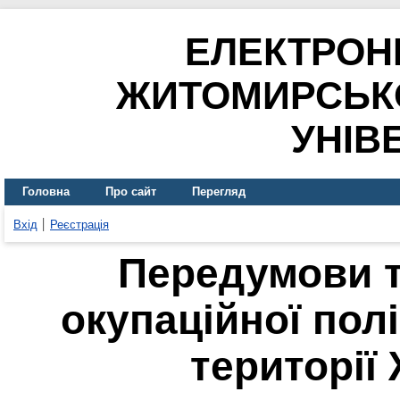
ЕЛЕКТРОН
ЖИТОМИРСЬК
УНІВ
Головна
Про сайт
Перегляд
Вхід
Реєстрація
Передумови т
окупаційної пол
територі