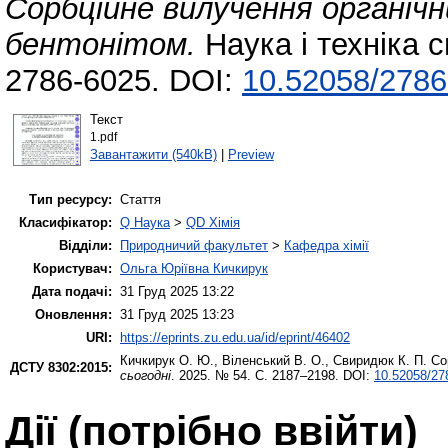
Сорбційне вилучення органічн
бентонітом.
Наука і техніка 
2786-6025. DOI:
10.52058/2786
Текст
1.pdf
Завантажити (540kB)
|
Preview
Тип ресурсу:
Стаття
Класифікатор:
Q Наука
>
QD Хімія
Відділи:
Природничий факультет
>
Кафедра хімії
Користувач:
Ольга Юріївна Кичкирук
Дата подачі:
31 Груд 2025 13:22
Оновлення:
31 Груд 2025 13:23
URI:
https://eprints.zu.edu.ua/id/eprint/46402
Кичкирук О. Ю.
,
Віленський В. О.
,
Свиридюк К. П.
Сор
ДСТУ 8302:2015:
сьогодні
. 2025. № 54. С. 2187–2198. DOI:
10.52058/27
Дії ​​(потрібно ввійти)