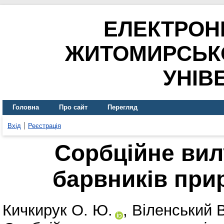
ЕЛЕКТРОН
ЖИТОМИРСЬК
УНІВ
Головна
Про сайт
Перегляд
Вхід
Реєстрація
Сорбційне вил
барвників при
Кичкирук О. Ю.
,
Віленський В