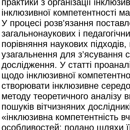
практики з організації інклю
інклюзивної компетентності ма
У процесі розв’язання постав
загальнонаукових і педагогічни
порівняння наукових підходів,
узагальнення для з’ясування с
дослідження. У статті проанал
щодо інклюзивної компетентнос
створювати інклюзивне середо
методу теоретичного аналізу в
пошуків вітчизняних дослідни
«інклюзивна компетентність вч
особливостей; подано шляхи ї