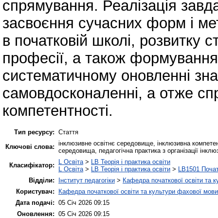
спрямування. Реалізація завд
засвоєння сучасних форм і мет
в початковій школі, розвитку ст
професії, а також формування
систематичному оновленні зна
самовдосконаленні, а отже с
компетентності.
Тип ресурсу:
Стаття
інклюзивне освітнє середовище, інклюзивна компетен
Ключові слова:
середовища, педагогічна практика з організації інкл
L Освіта
>
LB Теорія і практика освіти
Класифікатор:
L Освіта
>
LB Теорія і практика освіти
>
LB1501 Почат
Відділи:
Інститут педагогіки
>
Кафедра початкової освіти та 
Користувач:
Кафедра початкової освіти та культури фахової мови
Дата подачі:
05 Січ 2026 09:15
Оновлення:
05 Січ 2026 09:15