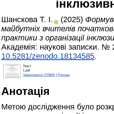
інклюзив
Шанскова Т. І.
(2025)
Формув
майбутніх вчителів початкови
практики з організації інклюз
Академія: наукові записки. № 
10.5281/zenodo.18134585
.
Текст
1.pdf
Завантажити (278kB)
|
Preview
Анотація
Метою дослідження було розк