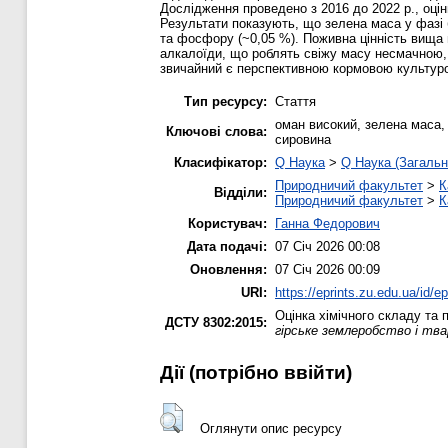
Дослідження проведено з 2016 до 2022 р., оцін
Результати показують, що зелена маса у фазі бу
та фосфору (~0,05 %). Поживна цінність вища на
алкалоїди, що роблять свіжу масу несмачною, 
звичайний є перспективною кормовою культуро
Тип ресурсу:
Стаття
оман високий, зелена маса, 
Ключові слова:
сировина
Класифікатор:
Q Наука
>
Q Наука (Загальн
Природничий факультет
>
К
Відділи:
Природничий факультет
>
К
Користувач:
Ганна Федорович
Дата подачі:
07 Січ 2026 00:08
Оновлення:
07 Січ 2026 00:09
URI:
https://eprints.zu.edu.ua/id/e
Оцінка хімічного складу та п
ДСТУ 8302:2015:
гірське землеробство і тв
Дії ​​(потрібно ввійти)
Оглянути опис ресурсу