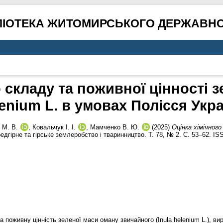
ЛІОТЕКА ЖИТОМИРСЬКОГО ДЕРЖАВНО
 складу та поживної цінності з
enium L. в умовах Полісся Укр
 М. В.
,
Ковальчук І. І.
,
Мамченко В. Ю.
(2025)
Оцінка хімічного
дгірне та гірське землеробство і тваринництво. Т. 78, № 2. С. 53–62. I
 поживну цінність зеленої маси оману звичайного (Inula helenium L.), ви