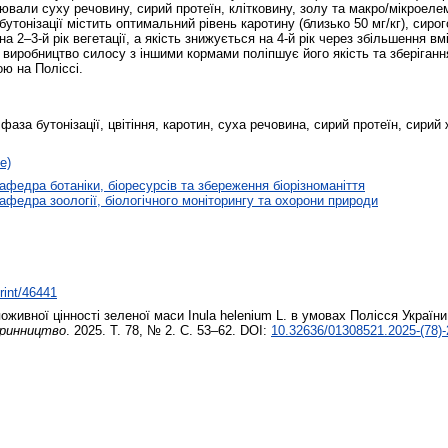
ювали суху речовину, сирий протеїн, клітковину, золу та макро/мікроелеме
тонізації містить оптимальний рівень каротину (близько 50 мг/кг), сирог
 2‒3-й рік вегетації, а якість знижується на 4-й рік через збільшення вмі
виробництво силосу з іншими кормами поліпшує його якість та зберіганн
ю на Поліссі.
фаза бутонізації, цвітіння, каротин, суха речовина, сирий протеїн, сирий 
е)
афедра ботаніки, біоресурсів та збереження біорізноманіття
афедра зоології, біологічного моніторингу та охорони природи
print/46441
оживної цінності зеленої маси Inula helenium L. в умовах Полісся України
аринництво
. 2025. Т. 78, № 2. С. 53–62. DOI:
10.32636/01308521.2025-(78)-