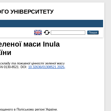
ГО УНІВЕРСИТЕТУ
еленої маси Inula
аїни
 складу та поживної цінності зеленої маси
SSN 0130-8521. DOI:
10.32636/01308521.2025-
рощеного в Поліському регіоні України.