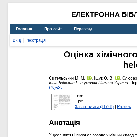
ЕЛЕКТРОННА БІБ
Головна
Про сайт
Перегляд
Вхід
Реєстрація
Оцінка хімічного
hel
Світельський М. М.
,
Іщук О. В.
,
Слюсар
Inula helenium L. в умовах Полісся України.
Пере
(78)-2-5
.
Текст
1.pdf
Завантажити (317kB)
|
Preview
Анотація
У дослідженні проаналізовано хімічний склад та