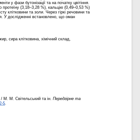
нти у фази бутонізації та на початку цвітіння.
о протеїну (3,18–3,28 %), кальцію (0,49–0,53 %)
сту клітковини та золи. Через гіркі речовини та
я. У дослідженні встановлено, що оман
жир, сира клітковина, хімічний склад,
 / М. М. Світельський та ін.
Передгірне та
2-5
.