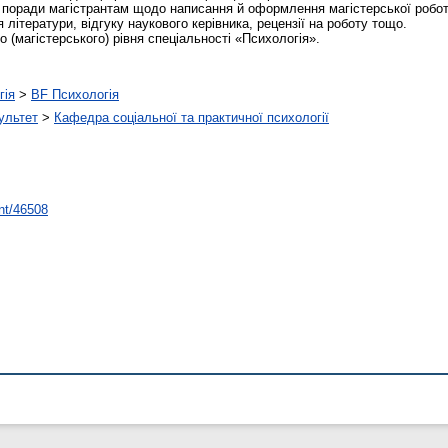
поради магістрантам щодо написання й оформлення магістерської роботи
 літератури, відгуку наукового керівника, рецензії на роботу тощо.
о (магістерського) рівня спеціальності «Психологія».
гія
>
BF Психологія
ультет
>
Кафедра соціальної та практичної психології
int/46508