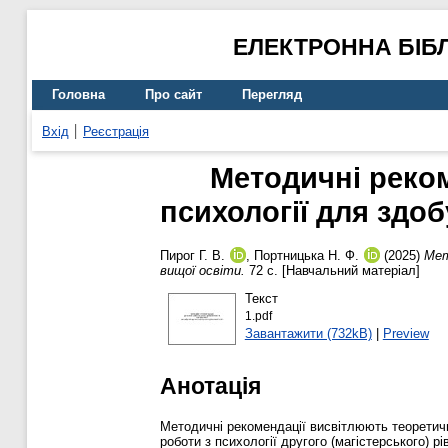
ЕЛЕКТРОННА БІБ
Головна
Про сайт
Перегляд
Вхід
Реєстрація
Методичні реком
психології для здоб
Пирог Г. В.
,
Портницька Н. Ф.
(2025)
Мет
вищої освіти.
72 с. [Навчальний матеріал]
Текст
1.pdf
Завантажити (732kB)
|
Preview
Анотація
Методичні рекомендації висвітлюють теоретичні
роботи з психології другого (магістерського) р