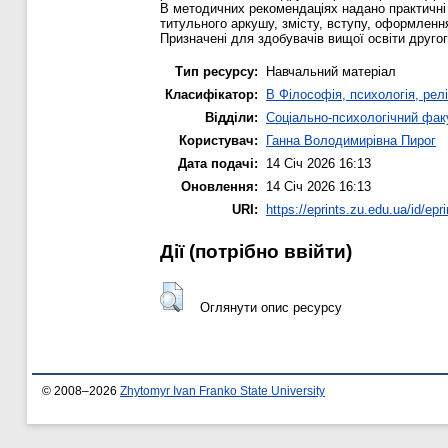
В методичних рекомендаціях надано практичні 
титульного аркушу, змісту, вступу, оформлення
Призначені для здобувачів вищої освіти другог
Тип ресурсу:
Навчальний матеріал
Класифікатор:
B Філософія, психологія, релі
Відділи:
Соціально-психологічний фак
Користувач:
Ганна Володимирівна Пирог
Дата подачі:
14 Січ 2026 16:13
Оновлення:
14 Січ 2026 16:13
URI:
https://eprints.zu.edu.ua/id/epr
Дії ​​(потрібно ввійти)
Оглянути опис ресурсу
© 2008–2026
Zhytomyr Ivan Franko State University