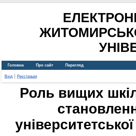
ЕЛЕКТРОН
ЖИТОМИРСЬК
УНІВ
Головна
Про сайт
Перегляд
Вхід
Реєстрація
Роль вищих шкі
становленн
університетської 