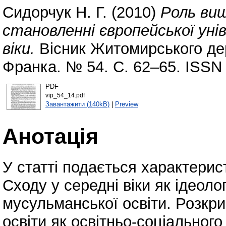
Сидорчук Н. Г.
(2010)
Роль вищ
становленні європейської уні
віки.
Вісник Житомирського дер
Франка. № 54. С. 62–65. ISSN
PDF
vip_54_14.pdf
Завантажити (140kB)
|
Preview
Анотація
У статті подається характерис
Сходу у середні віки як ідеоло
мусульманської освіти. Розкри
освіти як освітньо-соціальног