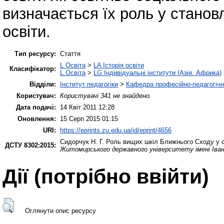
визначається їх роль у станов
освіти.
Тип ресурсу:
Стаття
L Освіта
>
LA Історія освіти
Класифікатор:
L Освіта
>
LG Індивідуальні інститути (Азія. Африка)
Відділи:
Інститут педагогіки
>
Кафедра професійно-педагогічної
Користувач:
Користувачі 341 не знайдено.
Дата подачі:
14 Квіт 2011 12:28
Оновлення:
15 Серп 2015 01:15
URI:
https://eprints.zu.edu.ua/id/eprint/4656
Сидорчук Н. Г.
Роль вищих шкіл Ближнього Сходу у ста
ДСТУ 8302:2015:
Житомирського державного університету імені Іва
Дії ​​(потрібно ввійти)
Оглянути опис ресурсу