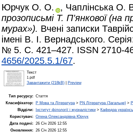
Юрчук О. О.
,
Чаплінська О. В
прозописьмі Т. П’янкової (на 
мурах»).
Вчені записки Таврійс
імені В. І. Вернадського. Серія
№ 5. С. 421–427. ISSN 2710-4
4656/2025.5.1/67
.
Текст
1.pdf
Завантажити (218kB)
|
Preview
Тип ресурсу:
Стаття
Класифікатор:
P Мова та Література
>
PN Література (Загальне)
>
P
Відділи:
Інститут філології і журналістики
>
Кафедра українськ
Користувач:
Олена Олександрівна Юрчук
Дата подачі:
26 Січ 2026 12:55
Оновлення:
26 Січ 2026 12:55