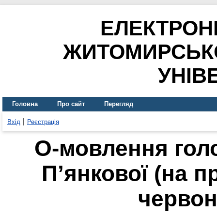
ЕЛЕКТРОН
ЖИТОМИРСЬК
УНІВ
Головна
Про сайт
Перегляд
Вхід
Реєстрація
О-мовлення голо
П’янкової (на п
червон