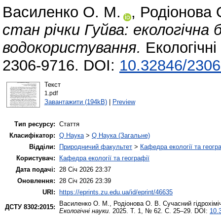
Василенко О. М.
,
Родіонова 
стан річки Гуйва: екологічна 
водокористування.
Екологічні 
2306-9716. DOI:
10.32846/2306
Текст
1.pdf
Завантажити (194kB)
|
Preview
Тип ресурсу:
Стаття
Класифікатор:
Q Наука
>
Q Наука (Загальне)
Відділи:
Природничий факультет
>
Кафедра екології та геогр
Користувач:
Кафедра екології та географії
Дата подачі:
28 Січ 2026 23:37
Оновлення:
28 Січ 2026 23:39
URI:
https://eprints.zu.edu.ua/id/eprint/46635
Василенко О. М.
,
Родіонова О. В.
Сучасний гідрохіміч
ДСТУ 8302:2015:
Екологічні науки
. 2025. Т. 1, № 62. С. 25–29. DOI:
10.