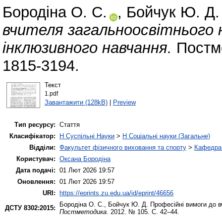
Бородіна О. С.
,
Бойчук Ю. Д.
вчителя загальноосвітнього 
інклюзивного навчання.
Постме
1815-3194.
Текст
1.pdf
Завантажити (128kB)
|
Preview
Тип ресурсу:
Стаття
Класифікатор:
H Суспільні Науки
>
H Соціальні науки (Загальне)
Відділи:
Факультет фізичного виховання та спорту
>
Кафедра 
Користувач:
Оксана Бородіна
Дата подачі:
01 Лют 2026 19:57
Оновлення:
01 Лют 2026 19:57
URI:
https://eprints.zu.edu.ua/id/eprint/46656
Бородіна О. С.
,
Бойчук Ю. Д.
Професійні вимоги до в
ДСТУ 8302:2015:
Постметодика
. 2012. № 105. С. 42–44.