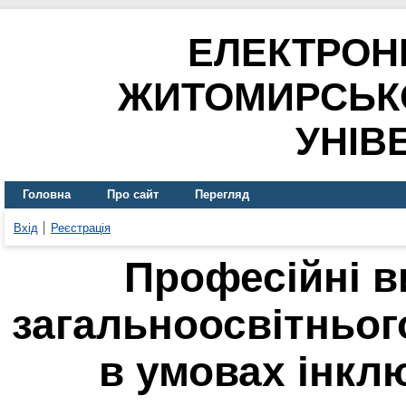
ЕЛЕКТРОН
ЖИТОМИРСЬК
УНІВ
Головна
Про сайт
Перегляд
Вхід
Реєстрація
Професійні в
загальноосвітньог
в умовах інкл