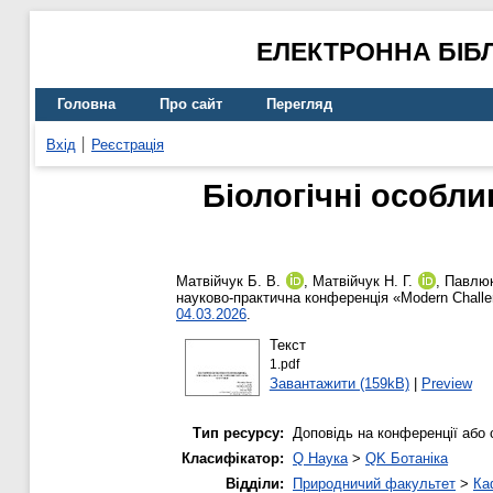
ЕЛЕКТРОННА БІБ
Головна
Про сайт
Перегляд
Вхід
Реєстрація
Біологічні особли
Матвійчук Б. В.
,
Матвійчук Н. Г.
,
Павлюк
науково-практична конференція «Modern Challeng
04.03.2026
.
Текст
1.pdf
Завантажити (159kB)
|
Preview
Тип ресурсу:
Доповідь на конференції або 
Класифікатор:
Q Наука
>
QK Ботаніка
Відділи:
Природничий факультет
>
Ка