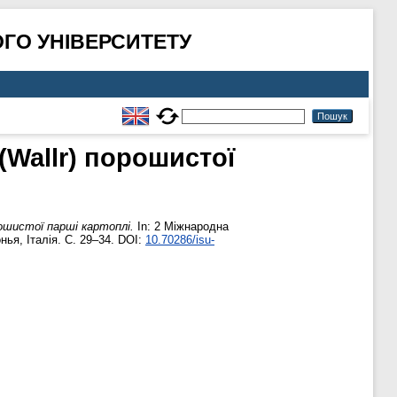
ГО УНІВЕРСИТЕТУ
(Wallr) порошистої
рошистої парші картоплі.
In: 2 Міжнародна
нья, Італія. С. 29–34. DOI:
10.70286/isu-