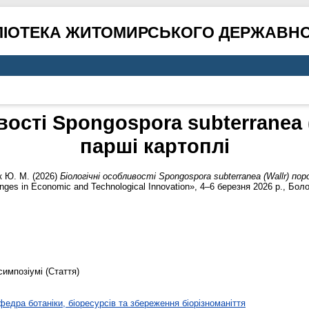
ЛІОТЕКА ЖИТОМИРСЬКОГО ДЕРЖАВНО
вості Spongospora subterranea 
парші картоплі
 Ю. М.
(2026)
Біологічні особливості Spongospora subterranea (Wallr) по
es in Economic and Technological Innovation», 4–6 березня 2026 р., Боло
симпозіумі (Стаття)
федра ботаніки, біоресурсів та збереження біорізноманіття