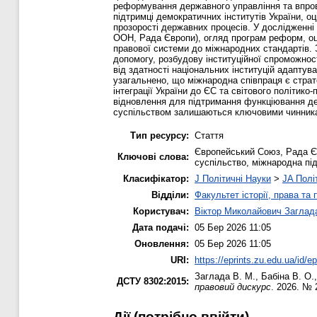
реформування державного управління та впров
підтримці демократичних інститутів України, о
прозорості державних процесів. У дослідженні
ООН, Рада Європи), огляд програм реформ, оц
правової системи до міжнародних стандартів. 
допомогу, розбудову інституційної спроможно
від здатності національних інституцій адапту
узагальнено, що міжнародна співпраця є страт
інтеграції України до ЄС та світового політик
відновлення для підтримання функціювання де
суспільством залишаються ключовими чинникам
Тип ресурсу:
Стаття
Європейський Союз, Рада Є
Ключові слова:
суспільство, міжнародна пі
Класифікатор:
J Політичні Науки
>
JA Полі
Відділи:
Факультет історії, права та
Користувач:
Віктор Миколайович Заглад
Дата подачі:
05 Бер 2026 11:05
Оновлення:
05 Бер 2026 11:05
URI:
https://eprints.zu.edu.ua/id/e
Заглада В. М.
,
Бабіна В. О.
ДСТУ 8302:2015:
правовий дискурс
. 2026. № 
Дії ​​(потрібно ввійти)