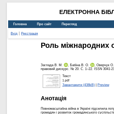
ЕЛЕКТРОННА БІБ
Головна
Про сайт
Перегляд
Вхід
Реєстрація
Роль міжнародних о
Заглада В. М.
,
Бабіна В. О.
,
Оверчук О.
правовий дискурс. № 20. С. 1–22. ISSN 3041-2
Текст
1.pdf
Завантажити (438kB)
|
Preview
Анотація
Повномасштабна війна в Україні підсилила потр
громадян і розвиток громадянського суспільст