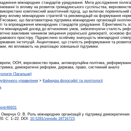
адження міжнародних стандартів урядування. Мета дослідження полягає в
цінюванні їх впливу на розвиток громадянського суспільства, верховенств
 використано комплексний аналітичний підхід, що включає порівняльний а
інку впливу міжнародних стратегій та рекомендацій на формування норма
З’ясовано, що багатовекторна підтримка міжнародних організацій охопл
сті та впровадження міжнародних стандартів урядування. Ефективність з
вати міжнародний досвід до вітчизняних умов, забезпечуючи сталість реф
егічно важливим чинником зміцнення української демократії, основою фор
о-правового простору. Підкреслено особливу значущість міжнародної співп
ржавних інституцій. Акцентовано, що сталість реформування та розвиток
и, які впливають на реалізацію зовнішньої підтримки.
вропи, ООН, верховенство права, антикорупційна політика, реформуванн
дтримка, демократичні реформи, держава, право, системний аналіз
тологія (Загальне)
 публічного управління
>
Кафедра філософії та політології
а
print/46931
,
Оверчук О. В.
Роль міжнародних організацій у підтримці демократичних і
20. С. 1–22. DOI:
10.5281/zenodo.18716723
.