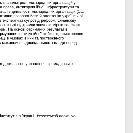
 аналізі ролі міжнародних організацій у
а права, антикорупційної інфраструктури та
наліз діяльності міжнародних організацій (ЄС,
тивно-правової бази й адаптацію української
ює експертний супровід реформ, фінансову
овнішньої підтримки значною мірою залежить
орм. На основі отриманих результатів
мування інституційної стійкості, прискорення
раці в умовах війни та поствоєнного
 механізмів відповідальності влади перед
я державного управління, громадянське
нститутів в Україні.
Український політико-