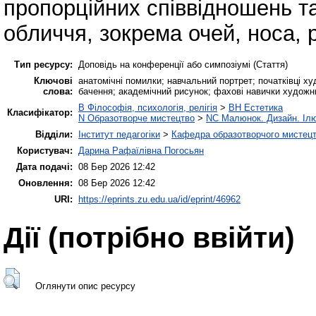
пропорційних співвідношень т
обличчя, зокрема очей, носа, р
Тип ресурсу:
Доповідь на конференції або симпозіумі (Стаття)
Ключові
анатомічні помилки; навчальний портрет; початківці х
слова:
бачення; академічний рисунок; фахові навички художн
B Філософія, психологія, релігія
>
BH Естетика
Класифікатор:
N Образотворче мистецтво
>
NC Малюнок. Дизайн. Ілю
Відділи:
Інститут педагогіки
>
Кафедра образотворчого мистецт
Користувач:
Дарина Рафаїлівна Погосьян
Дата подачі:
08 Бер 2026 12:42
Оновлення:
08 Бер 2026 12:42
URI:
https://eprints.zu.edu.ua/id/eprint/46962
Дії ​​(потрібно ввійти)
Оглянути опис ресурсу