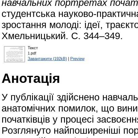
навчальних портретах початк
студентська науково-практич
зростання молоді: ідеї, траєкто
Хмельницький. С. 344–349.
Текст
1.pdf
Завантажити (192kB)
|
Preview
Анотація
У публікації здійснено навчал
анатомічних помилок, що вини
початківців у процесі засвоєн
Розглянуто найпоширеніші пор