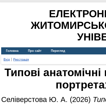
ЕЛЕКТРОН
ЖИТОМИРСЬК
УНІВ
Головна
Про сайт
Перегляд
Вхід
Реєстрація
Типові анатомічні
портрета
Селіверстова Ю. А.
(2026)
Тип