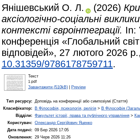
Янішевський О. Л.
(2026)
Кри
аксіологічно-соціальні виклик
контексті євроінтеграції.
In:
конференція «Глобальний світ 
відповідей», 27 лютого 2026 р.
10.31359/9786178759711
.
Текст
1.pdf
Завантажити (510kB)
|
Preview
Тип ресурсу:
Доповідь на конференції або симпозіумі (Стаття)
Класифікатор:
B Філософія, психологія, релігія
>
B Філософія (Загал
Відділи:
Факультет історії, права та публічного управління
>
Ка
Користувач:
Олександр Сергійович Яценко
Дата подачі:
09 Бер 2026 17:05
Оновлення:
29 Черв 2026 11:26