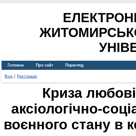
ЕЛЕКТРОН
ЖИТОМИРСЬК
УНІВ
Головна
Про сайт
Перегляд
Вхід
Реєстрація
Криза любові
аксіологічно-соці
воєнного стану в к