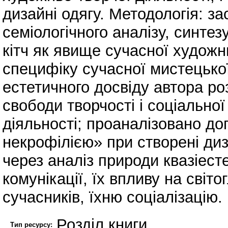
дизайні одягу. Методологія: з
семіологічного аналізу, синте
кітч як явище сучасної художн
специфіку сучасної мистецької
естетичного досвіду автора ро
свободи творчості і соціальної
діяльності; проаналізовано до
некрофілією» при створені диз
через аналіз природи квазіест
комунікації, їх впливу на світо
сучасників, їхню соціалізацію.
Розділ книги
Тип ресурсу: