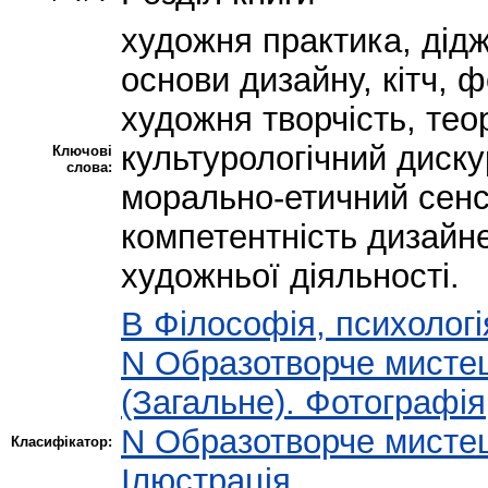
художня практика, дідж
основи дизайну, кітч, 
художня творчість, тео
культурологічний дискур
Ключові
слова:
морально-етичний сенс 
компетентність дизайне
художньої діяльності.
B Філософія, психологія
N Образотворче мисте
(Загальне). Фотографія
N Образотворче мисте
Класифікатор:
Ілюстрація