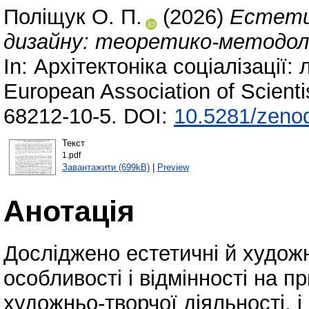
Поліщук О. П.
(2026)
Естетич
дизайну: теоретико-методоло
In: Архітектоніка соціалізації
European Association of Scient
68212-10-5. DOI:
10.5281/zeno
Текст
1.pdf
Завантажити (699kB)
|
Preview
Анотація
Досліджено естетичні й художн
особливості і відмінності на п
художньо-творчої діяльності, 