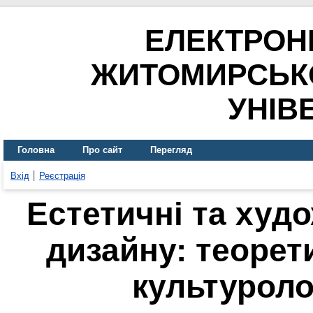
ЕЛЕКТРОН
ЖИТОМИРСЬК
УНІВ
Головна
Про сайт
Перегляд
Вхід
Реєстрація
Естетичні та худ
дизайну: теорет
культуроло