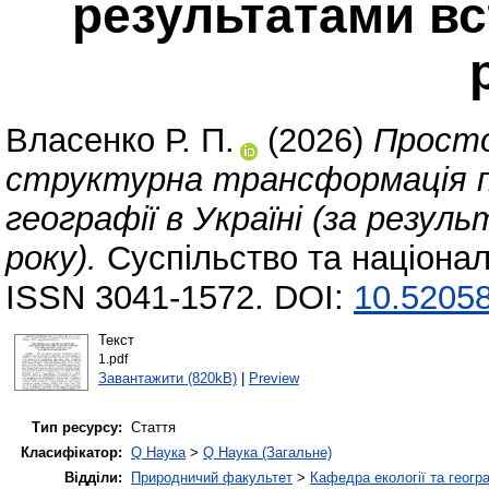
результатами вс
Власенко Р. П.
(2026)
Просто
структурна трансформація п
географії в Україні (за резул
року).
Суспільство та націонал
ISSN 3041-1572. DOI:
10.52058
Текст
1.pdf
Завантажити (820kB)
|
Preview
Тип ресурсу:
Стаття
Класифікатор:
Q Наука
>
Q Наука (Загальне)
Відділи:
Природничий факультет
>
Кафедра екології та геогр