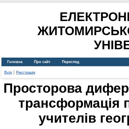
ЕЛЕКТРОН
ЖИТОМИРСЬК
УНІВ
Головна
Про сайт
Перегляд
Вхід
Реєстрація
Просторова дифере
трансформація п
учителів геогр