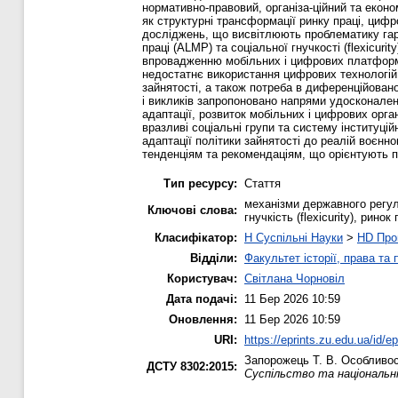
нормативно-правовий, організа-ційний та еконо
як структурні трансформації ринку праці, цифр
досліджень, що висвітлюють проблематику гарм
праці (ALMP) та соціальної гнучкості (flexicur
впровадженню мобільних і цифрових платформ я
недостатнє використання цифрових технологій 
зайнятості, а також потреба в диференційовано
і викликів запропоновано напрями удосконале
адаптації, розвиток мобільних і цифрових орга
вразливі соціальні групи та систему інституці
адаптації політики зайнятості до реалій воєнн
тенденціям та рекомендаціям, що орієнтують по
Тип ресурсу:
Стаття
механізми державного регулю
Ключові слова:
гнучкість (flexicurity), рино
Класифікатор:
H Суспільні Науки
>
HD Про
Відділи:
Факультет історії, права та
Користувач:
Світлана Чорновіл
Дата подачі:
11 Бер 2026 10:59
Оновлення:
11 Бер 2026 10:59
URI:
https://eprints.zu.edu.ua/id/e
Запорожець Т. В.
Особливост
ДСТУ 8302:2015:
Суспільство та національн