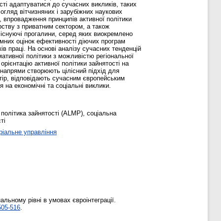
сті адаптуватися до сучасних викликів, таких
 огляд вітчизняних і зарубіжних наукових
, впровадження принципів активної політики
ерству з приватним сектором, а також
 існуючі прогалини, серед яких виокремлено
емних оцінок ефективності діючих програм
ів праці. На основі аналізу сучасних тенденцій
ативної політики з можливістю регіональної
орієнтацію активної політики зайнятості на
і напрями створюють цілісний підхід для
остір, відповідають сучасним європейським
 на економічні та соціальні виклики.
 політика зайнятості (ALMP), соціальна
ті
ріальне управління
льному рівні в умовах євроінтеграції.
505-516
.