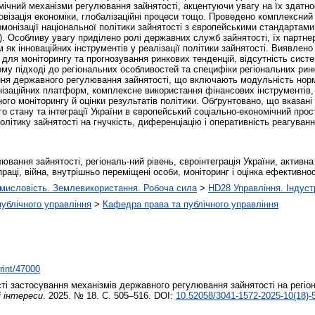
мічний механізми регулювання зайнятості, акцентуючи увагу на їх здатно
овізація економіки, глобалізаційні процеси тощо. Проведено комплексний
онізації національної політики зайнятості з європейськими стандартами
ity). Особливу увагу приділено ролі державних служб зайнятості, їх партн
к інноваційних інструментів у реалізації політики зайнятості. Виявлено
для моніторингу та прогнозування ринкових тенденцій, відсутність сист
му підході до регіональних особливостей та специфіки регіональних ринк
ння державного регулювання зайнятості, що включають модульність норм
нізаційних платформ, комплексне використання фінансових інструментів, 
йного моніторингу й оцінки результатів політики. Обґрунтовано, що вказан
ого стану та інтеграції України в європейський соціально-економічний пр
літику зайнятості на гнучкість, диференціацію і оперативність реагування
вання зайнятості, регіональ-ний рівень, євроінтеграція України, активна
к праці, війна, внутрішньо переміщені особи, моніторинг і оцінка ефективнос
мисловість. Землевикористання. Робоча сила
>
HD28 Управління. Індуст
 публічного управління
>
Кафедра права та публічного управління
print/47000
і застосування механізмів державного регулювання зайнятості на регіона
і інтереси
. 2025. № 18. С. 505–516. DOI:
10.52058/3041-1572-2025-10(18)-