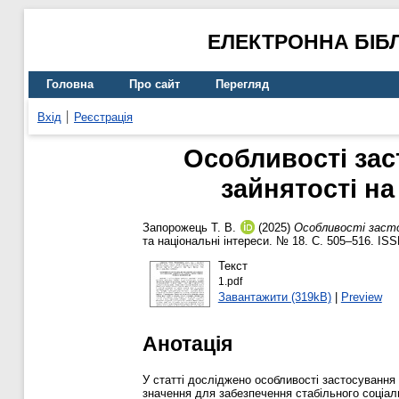
ЕЛЕКТРОННА БІБ
Головна
Про сайт
Перегляд
Вхід
Реєстрація
Особливості зас
зайнятості на
Запорожець Т. В.
(2025)
Особливості засто
та національні інтереси. № 18. С. 505–516. IS
Текст
1.pdf
Завантажити (319kB)
|
Preview
Анотація
У статті досліджено особливості застосування 
значення для забезпечення стабільного соціал