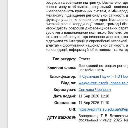
ресурси та зовнішню підтримку. Визначено, що
енергетичну стабіль­ність, соціальний –соціал
–безперервність критичних систем, а міжнародн
механізму підвищення регіональної стійкості, 
функціонування ключових секторів. Визначено 
високий рівень координації влади, громад і бі
необхідність розробки диференційованих страте
зусилля з національною політикою безпеки. Без
стратегічний ресурс, що визначає довгостроко
підтримки та інтеграції у європейські безпеко
агентами формування національної стійкості, 
консолідації, інформаційної готовності та мат
Тип ресурсу:
Стаття
безпековий потенціал регіон
Ключові слова:
нестабільність.
Класифікатор:
H Суспільні Науки
>
HD Про
Відділи:
Факультет історії, права та
Користувач:
Світлана Чорновіл
Дата подачі:
11 Бер 2026 11:10
Оновлення:
11 Бер 2026 11:10
URI:
https://eprints.zu.edu.ua/id/e
Запорожець Т. В.
Безпековий
ДСТУ 8302:2015:
досягнення у науці
. 2025. №