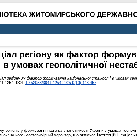
ЛІОТЕКА ЖИТОМИРСЬКОГО ДЕРЖАВНО
ціал регіону як фактор формув
і в умовах геополітичної неста
іал регіону як фактор формування національної стійкості в умовах гео
41-1254. DOI:
10.52058/3041-1254-2025-9(19)-446-457
.
у регіонів у формуванні національної стійкості України в умовах геополі
значено його багатовимірний характер, що включає інституційні, соціальні