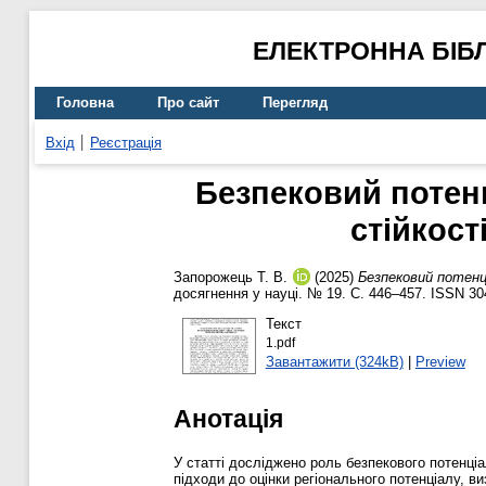
ЕЛЕКТРОННА БІБ
Головна
Про сайт
Перегляд
Вхід
Реєстрація
Безпековий потен
стійкост
Запорожець Т. В.
(2025)
Безпековий потенц
досягнення у науці. № 19. С. 446–457. ISSN 30
Текст
1.pdf
Завантажити (324kB)
|
Preview
Анотація
У статті досліджено роль безпекового потенціал
підходи до оцінки регіонального потенціалу, ви