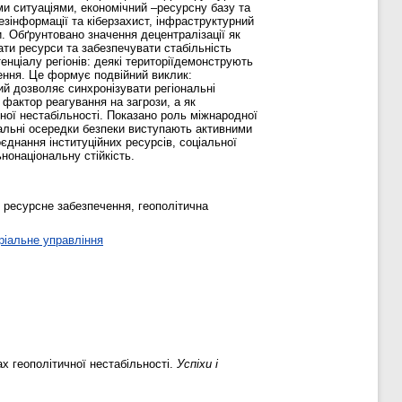
ми ситуаціями, економічний –ресурсну базу та
езінформації та кіберзахист, інфраструктурний
и. Обґрунтовано значення децентралізації як
ати ресурси та забезпечувати стабільність
енціалу регіонів: деякі територіїдемонструють
ження. Це формує подвійний виклик:
ий дозволяє синхронізувати регіональні
 фактор реагування на загрози, а як
ної нестабільності. Показано роль міжнародної
ональні осередки безпеки виступають активними
днання інституційних ресурсів, соціальної
нонаціональну стійкість.
, ресурсне забезпечення, геополітична
ріальне управління
х геополітичної нестабільності.
Успіхи і