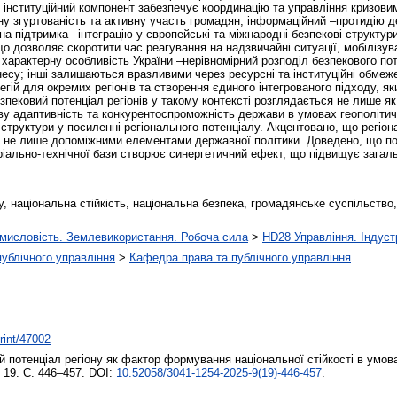
 інституційний компонент забезпечує координацію та управління кризови
ьну згуртованість та активну участь громадян, інфор­маційний –протидію д
а підтримка –інтеграцію у європейські та міжнародні безпекові структур
що дозволяє скоротити час реагування на надзвичайні ситуації, мобілізув
характерну особливість України –нерівномірний розподіл безпекового пот
знесу; інші залишаються вразливими через ресурсні та інституційні обме
гій для окремих регіонів та створення єдиного інтегрованого підходу, як
пековий потенціал регіонів у такому контексті розглядається не лише як
ву адаптивність та конкуренто­спроможність держави в умовах геополітич
ві структури у посиленні регіонального потенціалу. Акцентовано, що регі
а не лише допоміжними елементами державної політики. Доведено, що поє
еріально­-технічної бази створює синергетичний ефект, що підвищує загаль
у, національна стійкість, національна безпека, громадянське суспільство
мисловість. Землевикористання. Робоча сила
>
HD28 Управління. Індуст
 публічного управління
>
Кафедра права та публічного управління
print/47002
 потенціал регіону як фактор формування національної стійкості в умова
 19. С. 446–457. DOI:
10.52058/3041-1254-2025-9(19)-446-457
.