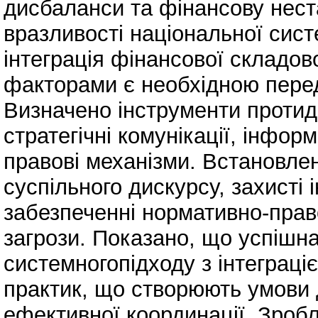
дисбаланси та фінансову неста
вразливості національної сис
інтеграція фінансової складов
факторами є необхідною перед
Визначено інструменти протиді
стратегічні комунікації, інфор
правові механізми. Встановле
суспільного дискурсу, захисті
забезпеченні нормативно-прав
загрози. Показано, що успішна
системногопідходу з інтеграці
практик, що створюють умови 
ефективної координації. Зроб