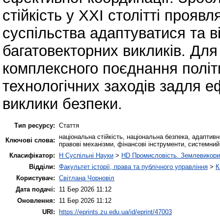
стійкість у XXI столітті прояв
суспільства адаптуватися та в
багатовекторних викликів. Для
комплексного поєднання політи
технологічних заходів задля еф
виклики безпеки.
Тип ресурсу:
Стаття
національна стійкість, національна безпека, адаптивніс
Ключові слова:
правові механізми, фінансові інструменти, системний 
Класифікатор:
H Суспільні Науки
>
HD Промисловість. Землевикори
Відділи:
Факультет історії, права та публічного управління
>
К
Користувач:
Світлана Чорновіл
Дата подачі:
11 Бер 2026 11:12
Оновлення:
11 Бер 2026 11:12
URI:
https://eprints.zu.edu.ua/id/eprint/47003