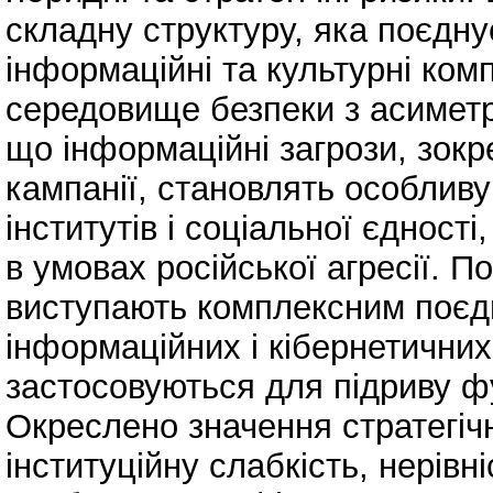
складну структуру, яка поєднує
інформаційні та культурні ко
середовище безпеки з асимет
що інформаційні загрози, зок
кампанії, становлять особлив
інститутів і соціальної єдност
в умовах російської агресії. П
виступають комплексним поєдн
інформаційних і кібернетичних 
застосовуються для підриву ф
Окреслено значення стратегіч
інституційну слабкість, нерівн