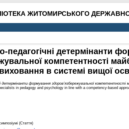
ЛІОТЕКА ЖИТОМИРСЬКОГО ДЕРЖАВНО
о-педагогічні детермінанти ф
жувальної компетентності майб
виховання в системі вищої осв
ні детермінанти формування здоров’язбережувальної компетентності м
specialists in pedagogy and psychology in line with a competency-based appr
симпозіумі (Стаття)