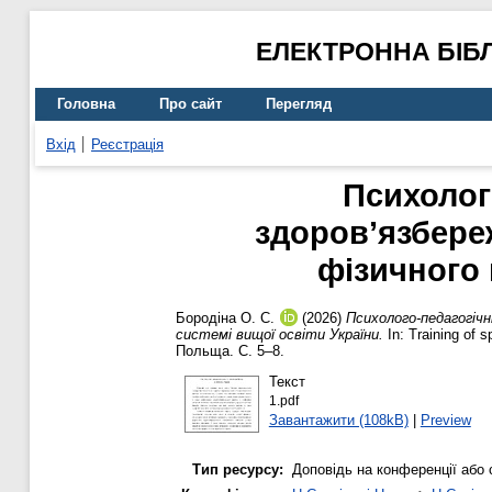
ЕЛЕКТРОННА БІБ
Головна
Про сайт
Перегляд
Вхід
Реєстрація
Психолог
здоров’язбере
фізичного 
Бородіна О. С.
(2026)
Психолого-педагогіч
системі вищої освіти України.
In: Training of 
Польща. С. 5–8.
Текст
1.pdf
Завантажити (108kB)
|
Preview
Тип ресурсу:
Доповідь на конференції або 