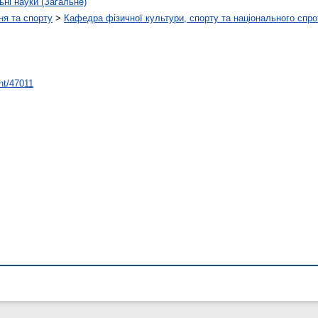
ьні науки (Загальне)
ня та спорту
>
Кафедра фізичної культури, спорту та національного спро
int/47011