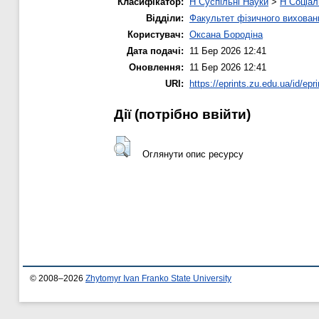
Класифікатор:
H Суспільні Науки
>
H Соціал
Відділи:
Факультет фізичного вихован
Користувач:
Оксана Бородіна
Дата подачі:
11 Бер 2026 12:41
Оновлення:
11 Бер 2026 12:41
URI:
https://eprints.zu.edu.ua/id/epr
Дії ​​(потрібно ввійти)
Оглянути опис ресурсу
© 2008–2026
Zhytomyr Ivan Franko State University