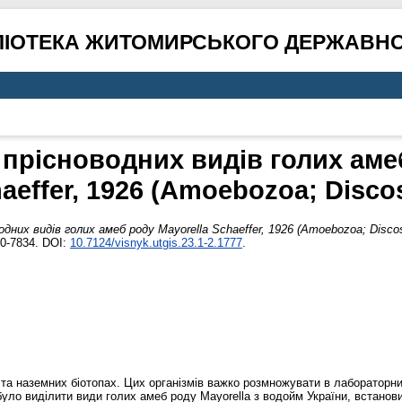
ЛІОТЕКА ЖИТОМИРСЬКОГО ДЕРЖАВНО
 прісноводних видів голих амеб
aeffer, 1926 (Amoebozoa; Disco
дних видів голих амеб роду Mayorella Schaeffer, 1926 (Amoebozoa; Disco
10-7834. DOI:
10.7124/visnyk.utgis.23.1-2.1777
.
та наземних біотопах. Цих організмів важко розмножувати в лабораторн
уло виділити види голих амеб роду Mayorella з водойм України, встанови