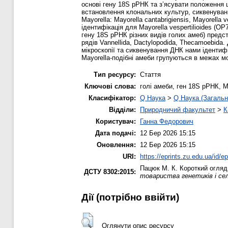
основі гену 18S рРНК та з’ясувати положення 
встановлення клональних культур, сиквенуванн
Мayorella: Mayorella cantabrigiensis, Mayorella 
ідентифікація для Mayorella vespertilioides (
гену 18S рРНК різних видів голих амеб) предс
рядів Vannellida, Dactylopodida, Thecamoebida
мікроскопії та сиквенування ДНК нами ідентиф
Mayorella-подібні амеби групуються в межах м
Тип ресурсу:
Стаття
Ключові слова:
голі амеби, ген 18S рРНК, M
Класифікатор:
Q Наука
>
Q Наука (Загальн
Відділи:
Природничий факультет
>
К
Користувач:
Ганна Федорович
Дата подачі:
12 Бер 2026 15:15
Оновлення:
12 Бер 2026 15:15
URI:
https://eprints.zu.edu.ua/id/e
Пацюк М. К.
Короткий огляд 
ДСТУ 8302:2015:
товариства генетиків і сел
Дії ​​(потрібно ввійти)
Оглянути опис ресурсу