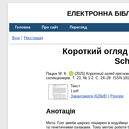
ЕЛЕКТРОННА БІБ
Головна
Про сайт
Перегляд
Вхід
Реєстрація
Короткий огляд
Sch
Пацюк М. К.
(2025)
Короткий огляд прісново
селекціонерів. Т. 23, № 1-2. С. 24–28. ISSN 18
Текст
1.pdf
Завантажити (626kB)
|
Preview
Анотація
Мета. Голі амеби широко поширені в водоймах 
та генетичними ознаками. Тому метою роботи б