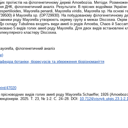
цих протистів на філогенетичному дереві Amoebozoa. Методи. Розмножен
я ДНК, філогенетичний аналіз. Результати. В прісних водоймах України 
vespertilioides, Mayorella penardi, Mayorella viridis, Mayorella sp. На осн
OP739500) й Mayorella sp. (OP729930). На побудованому філогенетичному 
тавники роду Mayorella утворюють окрему групу в межах Discosea. Окрім 
. До складу Tubulinea входять види амеб із родів Amoeba, Chaos й Saccam
іковано 5 видів голих амеб роду Mayorella. Для двох видів встановлені 
олекулярного кластеру Discosea.
ayorella, філогенетичний аналіз
е)
афедра ботаніки, біоресурсів та збереження біорізноманіття
print/47020
прісноводних видів голих амеб роду Mayorella Schaeffer, 1926 (Amoebozo
екціонерів
. 2025. Т. 23, № 1-2. С. 24–28. DOI:
10.7124/visnyk.utgis.23.1-2.