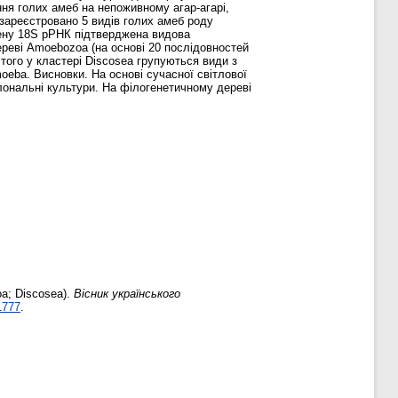
ня голих амеб на непоживному агар-агарі,
зареєстровано 5 видів голих амеб роду
ові гену 18S рРНК підтверджена видова
дереві Amoebozoa (на основі 20 послідовностей
того у кластері Discosea групуються види з
oeba. Висновки. На основі сучасної світлової
клональні культури. На філогенетичному дереві
a; Discosea).
Вісник українського
1777
.