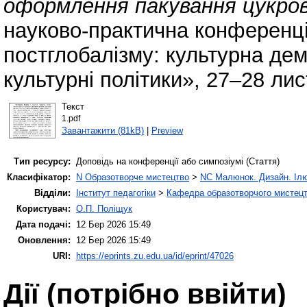
оформлення пакування цукров
науково-практична конференц
постглобалізму: культурна дем
культурні політики», 27–28 лис
Текст
1.pdf
Завантажити (81kB)
|
Preview
Тип ресурсу:
Доповідь на конференції або симпозіумі (Стаття)
Класифікатор:
N Образотворче мистецтво
>
NC Малюнок. Дизайн. Ілю
Відділи:
Інститут педагогіки
>
Кафедра образотворчого мистецт
Користувач:
О.П. Поліщук
Дата подачі:
12 Бер 2026 15:49
Оновлення:
12 Бер 2026 15:49
URI:
https://eprints.zu.edu.ua/id/eprint/47026
Дії ​​(потрібно ввійти)