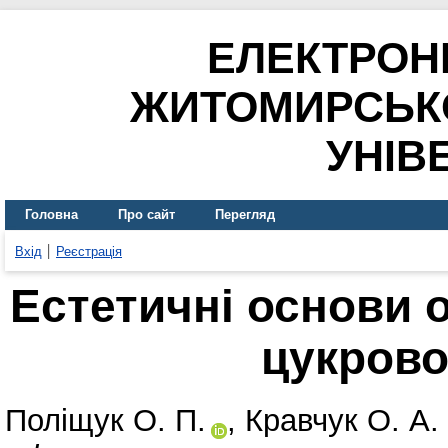
ЕЛЕКТРОН
ЖИТОМИРСЬК
УНІВ
Головна
Про сайт
Перегляд
Вхід
Реєстрація
Естетичні основи
цукрово
Поліщук О. П.
,
Кравчук О. А.