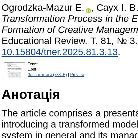
Ogrodzka-Mazur Е.
,
Саух І. В
Transformation Process in the 
Formation of Creative Manage
Educational Review. Т. 81, № 3
10.15804/tner.2025.81.3.13
.
Текст
1.pdf
Завантажити (738kB)
|
Preview
Анотація
The article comprises a presentat
introducing a transformed model 
system in general and its mana