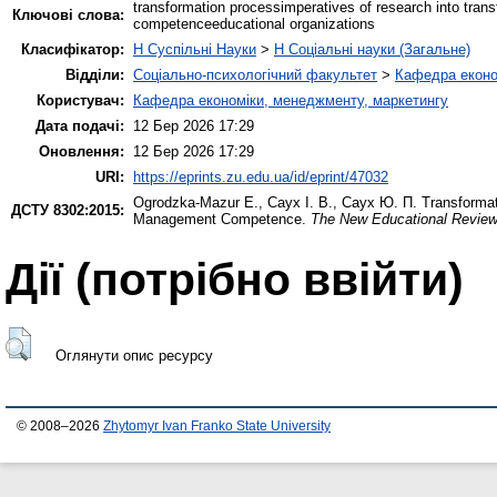
transformation processimperatives of research into tr
Ключові слова:
competenceeducational organizations
Класифікатор:
H Суспільні Науки
>
H Соціальні науки (Загальне)
Відділи:
Соціально-психологічний факультет
>
Кафедра еконо
Користувач:
Кафедра економіки, менеджменту, маркетингу
Дата подачі:
12 Бер 2026 17:29
Оновлення:
12 Бер 2026 17:29
URI:
https://eprints.zu.edu.ua/id/eprint/47032
Ogrodzka-Mazur Е.
,
Саух І. В.
,
Саух Ю. П.
Transformat
ДСТУ 8302:2015:
Management Competence.
The New Educational Revie
Дії ​​(потрібно ввійти)
Оглянути опис ресурсу
© 2008–2026
Zhytomyr Ivan Franko State University