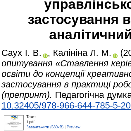
управлінської
застосування в
аналітичний
Саух І. В.
,
Калініна Л. М.
(2
опитування «Ставлення керівн
освіти до концепції креативно
застосування в практиці роб
(препринт).
Педагогічна думка
10.32405/978-966-644-785-5-2
Текст
1.pdf
Завантажити (680kB)
|
Preview