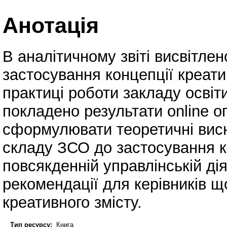
Анотація
В аналітичному звіті висвітле
застосування концепції креатив
практиці роботи закладу освіти
покладено результати online 
сформулювати теоретичні висн
складу ЗСО до застосування к
повсякденній управлінській ді
рекомендації для керівників 
креативного змісту.
Тип ресурсу:
Книга