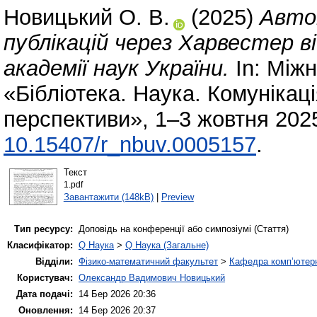
Новицький О. В.
(2025)
Авто
публікацій через Харвестер в
академії наук України.
In: Між
«Бібліотека. Наука. Комунікац
перспективи», 1–3 жовтня 2025 
10.15407/r_nbuv.0005157
.
Текст
1.pdf
Завантажити (148kB)
|
Preview
Тип ресурсу:
Доповідь на конференції або симпозіумі (Стаття)
Класифікатор:
Q Наука
>
Q Наука (Загальне)
Відділи:
Фізико-математичний факультет
>
Кафедра комп’ютерн
Користувач:
Олександр Вадимович Новицький
Дата подачі:
14 Бер 2026 20:36
Оновлення:
14 Бер 2026 20:37