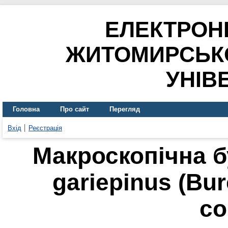
ЕЛЕКТРОН
ЖИТОМИРСЬК
УНІВ
Головна
Про сайт
Перегляд
Вхід
Реєстрація
Макроскопічна б
gariepinus (Bur
со