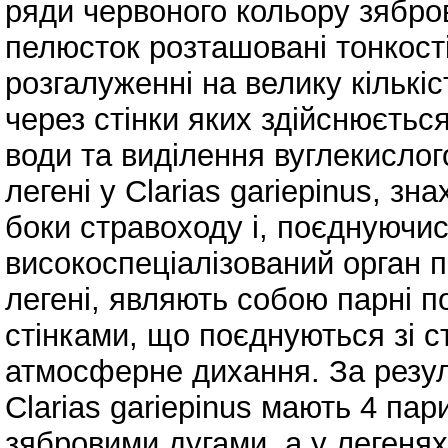
ряди червоного кольору зябро
пелюсток розташовані тонкості
розгалуженні на велику кількіс
через стінки яких здійснюєтьс
води та виділення вуглекислого
легені у Clarias gariepinus, зн
боки стравоходу і, поєднуючи
високоспеціалізований орган 
легені, являють собою парні п
стінками, що поєднуються зі 
атмосферне дихання. За резу
Clarias gariepinus мають 4 па
зябровими дугами, а у легеня