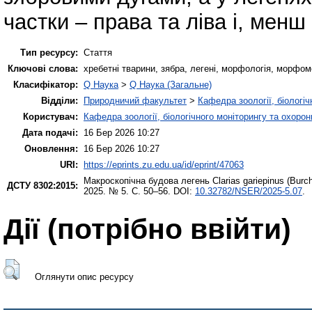
частки – права та ліва і, менш
Тип ресурсу:
Стаття
Ключові слова:
хребетні тварини, зябра, легені, морфологія, морфом
Класифікатор:
Q Наука
>
Q Наука (Загальне)
Відділи:
Природничий факультет
>
Кафедра зоології, біологі
Користувач:
Кафедра зоології, біологічного моніторингу та охоро
Дата подачі:
16 Бер 2026 10:27
Оновлення:
16 Бер 2026 10:27
URI:
https://eprints.zu.edu.ua/id/eprint/47063
Макроскопічна будова легень Clarias gariepinus (Burch
ДСТУ 8302:2015:
2025. № 5. С. 50–56. DOI:
10.32782/NSER/2025-5.07
.
Дії ​​(потрібно ввійти)
Оглянути опис ресурсу