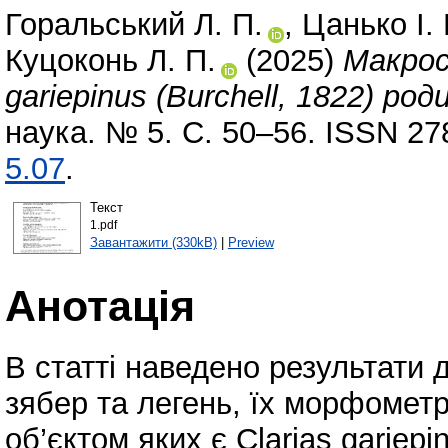
Горальський Л. П.
,
Цанько І. 
Куцоконь Л. П.
(2025)
Макрос
gariepinus (Burchell, 1822) ро
наука. № 5. С. 50–56. ISSN 27
5.07
.
Текст
1.pdf
Завантажити (330kB)
|
Preview
Анотація
В статті наведено результати
зябер та легень, їх морфомет
об’єктом яких є Clarias gariep