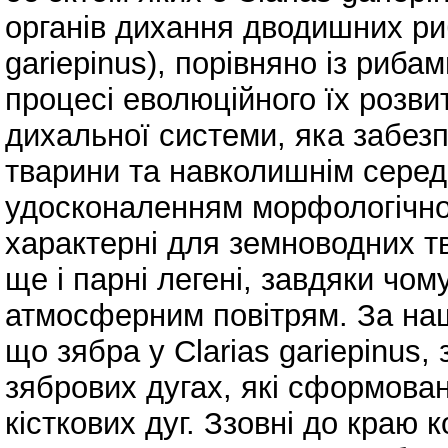
органів дихання дводишних риб
gariepinus), порівняно із риба
процесі еволюційного їх розвит
дихальної системи, яка забезп
тварини та навколишнім серед
удосконаленням морфологічної
характерні для земноводних т
ще і парні легені, завдяки чо
атмосферним повітрям. За на
що зябра у Clarias gariepinus,
зябрових дугах, які сформова
кісткових дуг. Ззовні до краю 