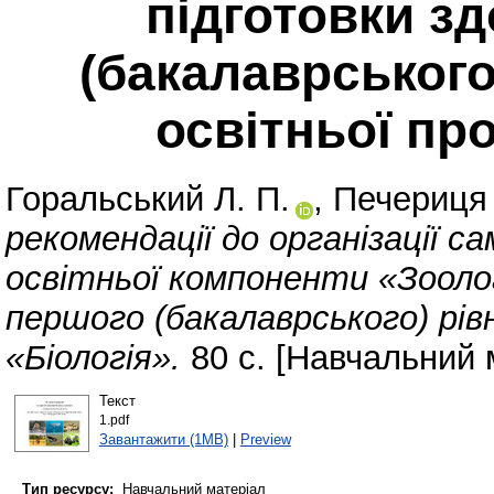
підготовки з
(бакалаврського
освітньої пр
Горальський Л. П.
,
Печериця 
рекомендації до організації с
освітньої компоненти «Зоолог
першого (бакалаврського) рів
«Біологія».
80 с. [Навчальний 
Текст
1.pdf
Завантажити (1MB)
|
Preview
Тип ресурсу:
Навчальний матеріал