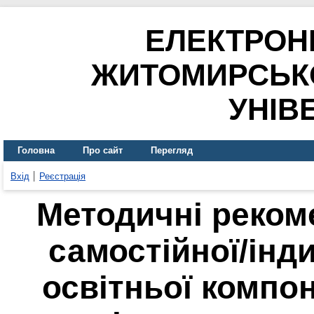
ЕЛЕКТРОН
ЖИТОМИРСЬК
УНІВ
Головна
Про сайт
Перегляд
Вхід
Реєстрація
Методичні рекоме
самостійної/інд
освітньої компо