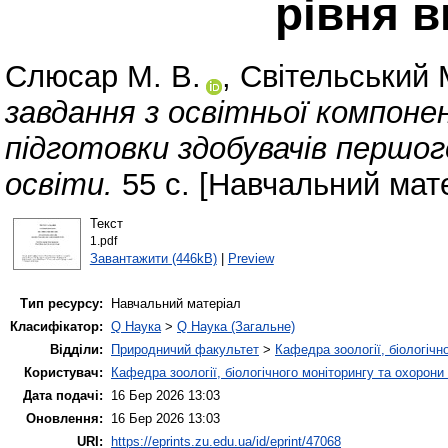
рівня в
Слюсар М. В.
,
Світельський 
завдання з освітньої компоне
підготовки здобувачів першог
освіти.
55 с. [Навчальний мат
Текст
1.pdf
Завантажити (446kB)
|
Preview
Тип ресурсу:
Навчальний матеріал
Класифікатор:
Q Наука
>
Q Наука (Загальне)
Відділи:
Природничий факультет
>
Кафедра зоології, біологічн
Користувач:
Кафедра зоології, біологічного моніторингу та охорони
Дата подачі:
16 Бер 2026 13:03
Оновлення:
16 Бер 2026 13:03
URI:
https://eprints.zu.edu.ua/id/eprint/47068