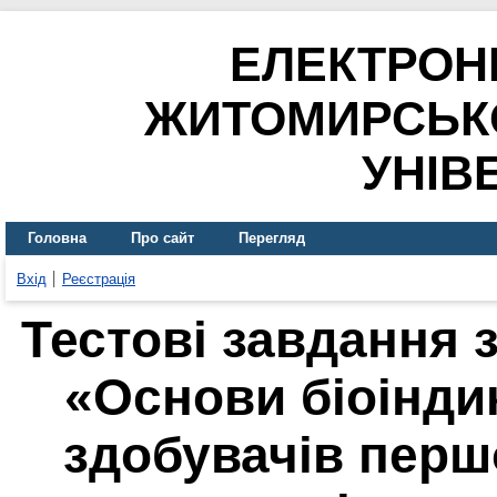
ЕЛЕКТРОН
ЖИТОМИРСЬК
УНІВ
Головна
Про сайт
Перегляд
Вхід
Реєстрація
Тестові завдання 
«Основи біоіндик
здобувачів перш