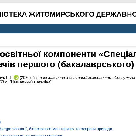
ЛІОТЕКА ЖИТОМИРСЬКОГО ДЕРЖАВНО
 освітньої компоненти «Спеціал
ачів першого (бакалаврського) 
к І. І.
(2026)
Тестові завдання з освітньої компоненти «Спеціальна 
63 с. [Навчальний матеріал]
)
федра зоології, біологічного моніторингу та охорони природи
го моніторингу та охорони природи