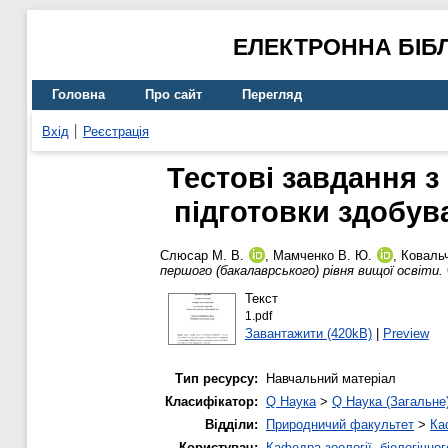
ЕЛЕКТРОННА БІБ
Головна
Про сайт
Перегляд
Вхід
Реєстрація
Тестові завдання з
підготовки здобув
Слюсар М. В.
,
Мамченко В. Ю.
,
Ковальчу
першого (бакалаврського) рівня вищої освіти.
Текст
1.pdf
Завантажити (420kB)
|
Preview
Тип ресурсу:
Навчальний матеріал
Класифікатор:
Q Наука
>
Q Наука (Загальне
Відділи:
Природничий факультет
>
Ка
Користувач:
Кафедра зоології, біологічно