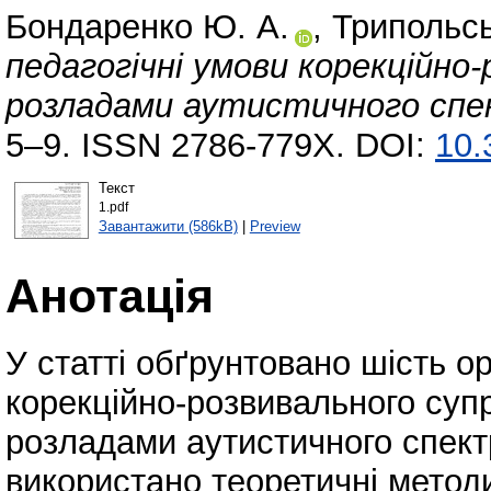
Бондаренко Ю. А.
,
Трипольсь
педагогічні умови корекційно-
розладами аутистичного спе
5–9. ISSN 2786-779X. DOI:
10.
Текст
1.pdf
Завантажити (586kB)
|
Preview
Анотація
У статті обґрунтовано шість ор
корекційно-розвивального суп
розладами аутистичного спект
використано теоретичні методи