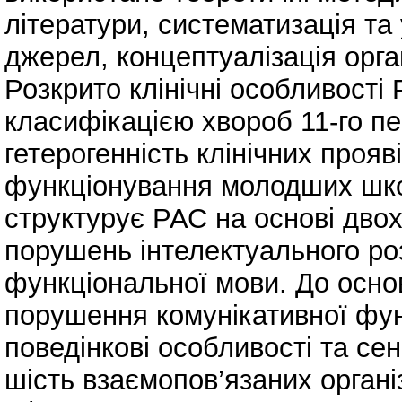
літератури, систематизація т
джерел, концептуалізація орга
Розкрито клінічні особливості
класифікацією хвороб 11-го п
гетерогенність клінічних прояві
функціонування молодших шко
структурує РАС на основі двох 
порушень інтелектуального роз
функціональної мови. До осно
порушення комунікативної функ
поведінкові особливості та се
шість взаємопов’язаних органі