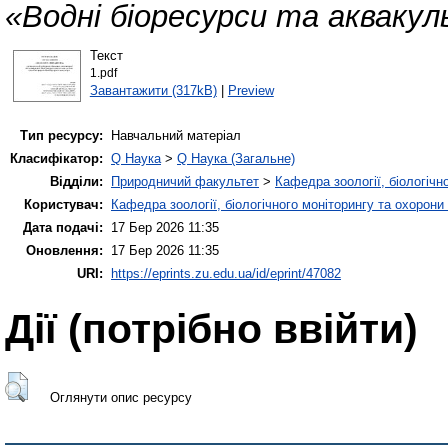
«Водні біоресурси та аквакул
Текст
1.pdf
Завантажити (317kB)
|
Preview
Тип ресурсу:
Навчальний матеріал
Класифікатор:
Q Наука
>
Q Наука (Загальне)
Відділи:
Природничий факультет
>
Кафедра зоології, біологічн
Користувач:
Кафедра зоології, біологічного моніторингу та охорони
Дата подачі:
17 Бер 2026 11:35
Оновлення:
17 Бер 2026 11:35
URI:
https://eprints.zu.edu.ua/id/eprint/47082
Дії ​​(потрібно ввійти)
Оглянути опис ресурсу