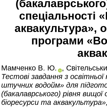
(бакалаврського)
спеціальності «
аквакультура», 
програми «Во
аква
Мамченко В. Ю.
,
Світельськи
Тестові завдання з освітньо
штучних водойм» для підгото
(бакалаврського) рівня вищої 
біоресурси та аквакультура»