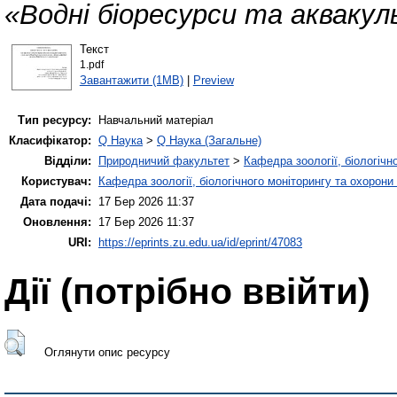
«Водні біоресурси та аквакул
Текст
1.pdf
Завантажити (1MB)
|
Preview
Тип ресурсу:
Навчальний матеріал
Класифікатор:
Q Наука
>
Q Наука (Загальне)
Відділи:
Природничий факультет
>
Кафедра зоології, біологічн
Користувач:
Кафедра зоології, біологічного моніторингу та охорони
Дата подачі:
17 Бер 2026 11:37
Оновлення:
17 Бер 2026 11:37
URI:
https://eprints.zu.edu.ua/id/eprint/47083
Дії ​​(потрібно ввійти)
Оглянути опис ресурсу