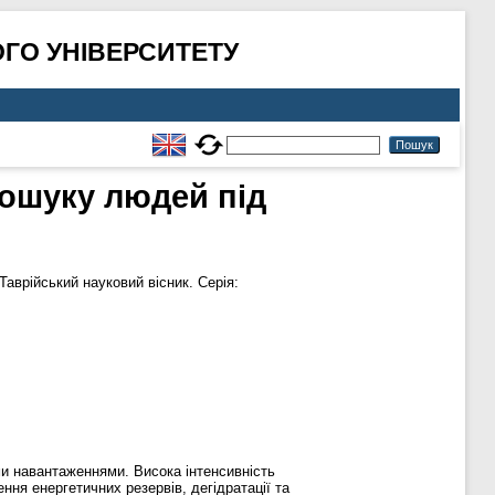
ГО УНІВЕРСИТЕТУ
пошуку людей під
Таврійський науковий вісник. Серія:
ми навантаженнями. Висока інтенсивність
ня енергетичних резервів, дегідратації та