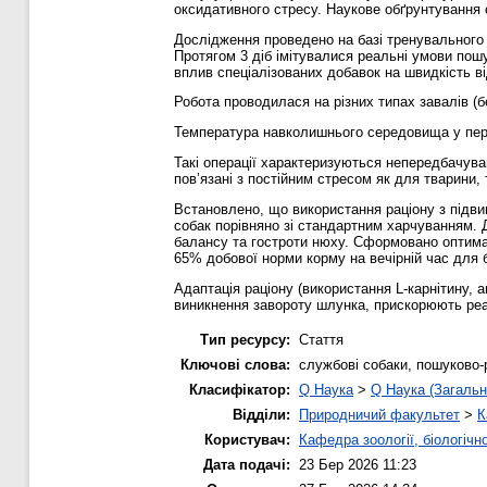
оксидативного стресу. Наукове обґрунтування 
Дослідження проведено на базі тренувального п
Протягом 3 діб імітувалися реальні умови пошу
вплив спеціалізованих добавок на швидкість в
Робота проводилася на різних типах завалів (б
Температура навколишнього середовища у пер
Такі операції характеризуються непередбачува
пов’язані з постійним стресом як для тварини, т
Встановлено, що використання раціону з підвищ
собак порівняно зі стандартним харчуванням. Д
балансу та гостроти нюху. Сформовано оптимал
65% добової норми корму на вечірній час для 
Адаптація раціону (використання L-карнітину, 
виникнення завороту шлунка, прискорюють реаб
Тип ресурсу:
Стаття
Ключові слова:
службові собаки, пошуково-р
Класифікатор:
Q Наука
>
Q Наука (Загальн
Відділи:
Природничий факультет
>
К
Користувач:
Кафедра зоології, біологічн
Дата подачі:
23 Бер 2026 11:23