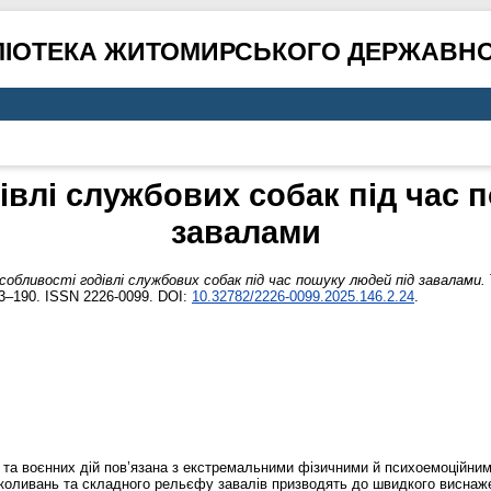
ЛІОТЕКА ЖИТОМИРСЬКОГО ДЕРЖАВНО
івлі службових собак під час 
завалами
собливості годівлі службових собак під час пошуку людей під завалами.
83–190. ISSN 2226-0099. DOI:
10.32782/2226-0099.2025.146.2.24
.
 та воєнних дій пов’язана з екстремальними фізичними й психоемоційни
коливань та складного рельєфу завалів призводять до швидкого виснажен