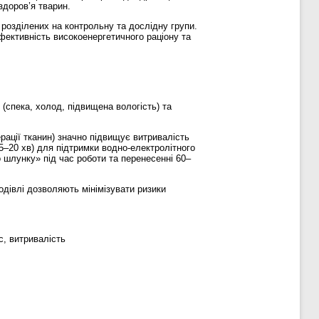
здоров’я тварин.
 розділених на контрольну та дослідну групи.
ефективність високоенергетичного раціону та
(спека, холод, підвищена вологість) та
рації тканин) значно підвищує витривалість
15–20 хв) для підтримки водно-електролітного
 шлунку» під час роботи та перенесенні 60–
одівлі дозволяють мінімізувати ризики
с, витривалість