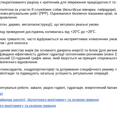
спеціалізованого раціону є критичним для збереження працездатності та 
олігона за участю 8 службових собак (бельгійські вівчарки, лабрадори),
ково-рятувальних робіт (ПРР). Оцінювалися біохімічні показники крові, 
ідновлення.
етон, дерево, металоконструкції), що імітувало реальні умови.
іод проведення досліджень коливалась від +20°C до +28°C.
ною тривалістю, часто відбуваються за несприятливих кліматичних умов 
ак і для кінолога.
еним вмістом жирів (як основного джерела енергії) та білків (для регене
оведено ефективність дрібної гідратації ізотонічними розчинами (кожні 
ьний 12-годинний графік зміни, який базується на принципі «порожнього
безпечного відновлення.
антиоксидантів, хондропротекторів) та дотримання специфічного режиму г
ілітацію та підвищують загальну успішність рятувальних операцій.
ятувальні роботи, завали, раціон годівлі, гідратація, енергетичний балан
е)
афедра зоології, біологічного моніторингу та охорони природи
ого моніторингу та охорони природи