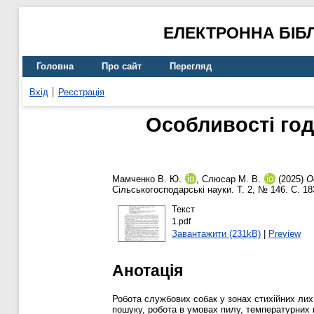
ЕЛЕКТРОННА БІБ
Головна
Про сайт
Перегляд
Вхід
Реєстрація
Особливості год
Мамченко В. Ю.
,
Слюсар М. В.
(2025)
О
Сільськогосподарські науки. Т. 2, № 146. С. 1
Текст
1.pdf
Завантажити (231kB)
|
Preview
Анотація
Робота службових собак у зонах стихійних лих
пошуку, робота в умовах пилу, температурних 