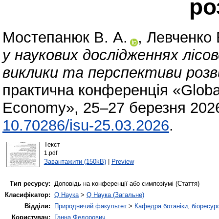
ро
Мостепанюк В. А.
,
Левченко 
у наукових дослідженнях лісо
виклики та перспективи розв
практична конференція «Global
Economy», 25–27 березня 2026 
10.70286/isu-25.03.2026
.
Текст
1.pdf
Завантажити (150kB)
|
Preview
Тип ресурсу:
Доповідь на конференції або симпозіумі (Стаття)
Класифікатор:
Q Наука
>
Q Наука (Загальне)
Відділи:
Природничий факультет
>
Кафедра ботаніки, біоресурс
Користувач:
Ганна Федорович