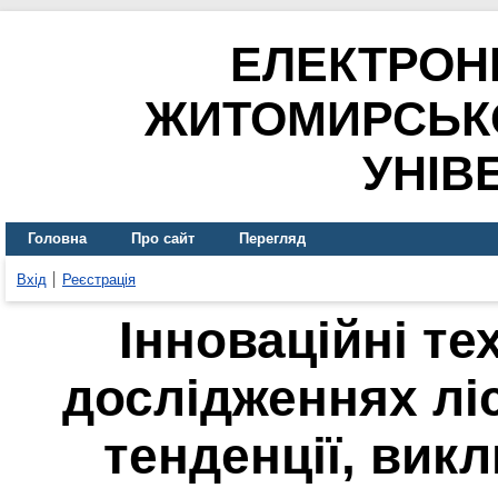
ЕЛЕКТРОН
ЖИТОМИРСЬК
УНІВ
Головна
Про сайт
Перегляд
Вхід
Реєстрація
Інноваційні те
дослідженнях лі
тенденції, вик