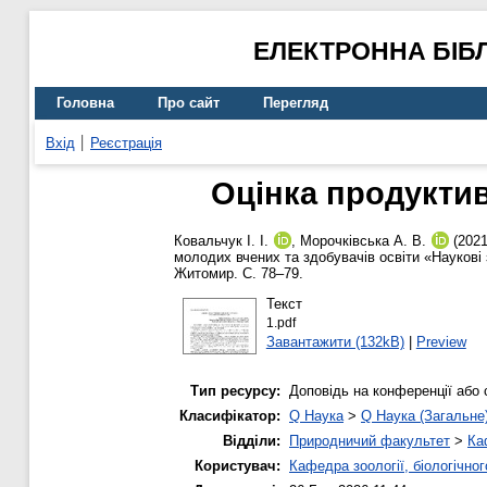
ЕЛЕКТРОННА БІБ
Головна
Про сайт
Перегляд
Вхід
Реєстрація
Оцінка продуктив
Ковальчук І. І.
,
Морочківська А. В.
(202
молодих вчених та здобувачів освіти «Наукові 
Житомир. С. 78–79.
Текст
1.pdf
Завантажити (132kB)
|
Preview
Тип ресурсу:
Доповідь на конференції або 
Класифікатор:
Q Наука
>
Q Наука (Загальне
Відділи:
Природничий факультет
>
Ка
Користувач:
Кафедра зоології, біологічно