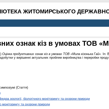
ЛІОТЕКА ЖИТОМИРСЬКОГО ДЕРЖАВНО
них ознак кіз в умовах ТОВ «М
1)
Оцінка продуктивних ознак кіз в умовах ТОВ «Мила кізонька Гай».
In: 
здобутки у вирішенні актуальних проблем виробництва і переробки продук
симпозіумі (Стаття)
)
федра зоології, біологічного моніторингу та охорони природи
го моніторингу та охорони природи