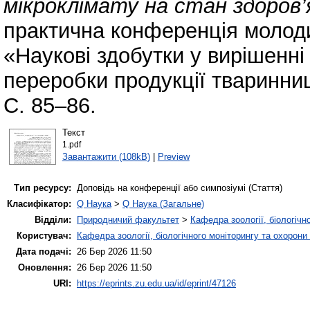
мікроклімату на стан здоров’
практична конференція молоди
«Наукові здобутки у вирішенн
переробки продукції тваринниц
С. 85–86.
Текст
1.pdf
Завантажити (108kB)
|
Preview
Тип ресурсу:
Доповідь на конференції або симпозіумі (Стаття)
Класифікатор:
Q Наука
>
Q Наука (Загальне)
Відділи:
Природничий факультет
>
Кафедра зоології, біологічн
Користувач:
Кафедра зоології, біологічного моніторингу та охорони
Дата подачі:
26 Бер 2026 11:50
Оновлення:
26 Бер 2026 11:50
URI:
https://eprints.zu.edu.ua/id/eprint/47126