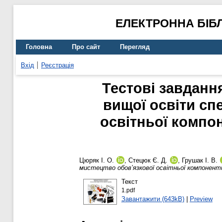
ЕЛЕКТРОННА БІБ
Головна
Про сайт
Перегляд
Вхід
Реєстрація
Тестові завданн
вищої освіти сп
освітньої компо
Цюряк І. О.
,
Стецюк Є. Д.
,
Грушак І. В.
мистецтво обов’язкової освітньої компонент
Текст
1.pdf
Завантажити (643kB)
|
Preview