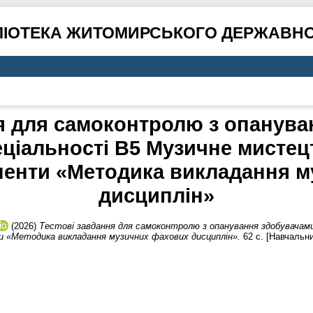
ЛІОТЕКА ЖИТОМИРСЬКОГО ДЕРЖАВНО
я для самоконтролю з опанув
еціальності В5 Музичне мистец
ненти «Методика викладання 
дисциплін»
(2026)
Тестові завдання для самоконтролю з опанування здобувачами
и «Методика викладання музичних фахових дисциплін».
62 с. [Навчальни