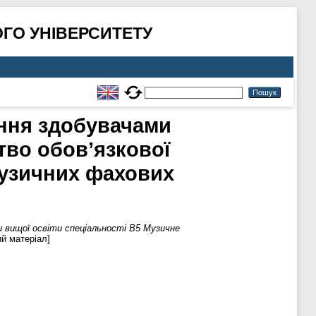
ГО УНІВЕРСИТЕТУ
ання здобувачами
тво обов’язкової
музичних фахових
 вищої освіти спеціальності В5 Музичне
й матеріал]