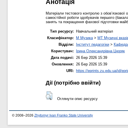
Анотація
Матеріали тестового контролю з обов’язкової 
самостійної роботи здобувачів першого (бакал
занять та покращення фахової підготовки майб
Тип ресурсу:
Навчальний матеріал
Класифікатор:
M Музика
>
MT Музичні вказі
Відділи:
Інститут педагогіки
>
Кафедра
Користувач:
Ірина Олександрівна Цюряк
Дата подачі:
26 Бер 2026 15:39
Оновлення:
26 Бер 2026 15:39
URI:
https://eprints.zu.edu.ua/id/epr
Дії ​​(потрібно ввійти)
Оглянути опис ресурсу
© 2008–2026
Zhytomyr Ivan Franko State University