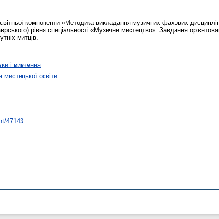
освітньої компоненти «Методика викладання музичних фахових дисциплін
аврського) рівня спеціальності «Музичне мистецтво». Завдання орієнтова
утніх митців.
вки і вивчення
 мистецької освіти
int/47143