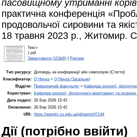
пасовищному утриманні корів
практична конференція «Проб
продовольчої сировини та якіст
18 травня 2023 р., Житомир. С
Текст
1.pdf
Завантажити (153kB)
|
Preview
Тип ресурсу:
Доповідь на конференції або симпозіумі (Стаття)
Класифікатор:
Q Наука
>
Q Наука (Загальне)
Відділи:
Природничий факультет
>
Кафедра зоології, біологічн
Користувач:
Кафедра зоології, біологічного моніторингу та охорони
Дата подачі:
26 Бер 2026 15:42
Оновлення:
26 Бер 2026 15:42
URI:
https://eprints.zu.edu.ua/id/eprint/47144
Дії ​​(потрібно ввійти)