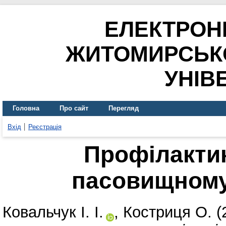
ЕЛЕКТРОН
ЖИТОМИРСЬК
УНІВ
Головна
Про сайт
Перегляд
Вхід
Реєстрація
Профілактик
пасовищному
Ковальчук І. І.
,
Костриця О.
(