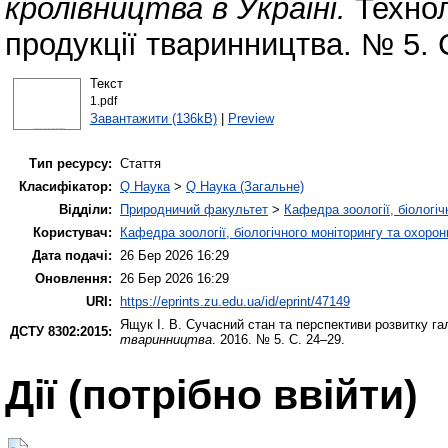
кролівництва в Україні.
Технол
продукції тваринництва. № 5. 
Текст
1.pdf
Завантажити (136kB)
|
Preview
Тип ресурсу:
Стаття
Класифікатор:
Q Наука
>
Q Наука (Загальне)
Відділи:
Природничий факультет
>
Кафедра зоології, біологі
Користувач:
Кафедра зоології, біологічного моніторингу та охоро
Дата подачі:
26 Бер 2026 16:29
Оновлення:
26 Бер 2026 16:29
URI:
https://eprints.zu.edu.ua/id/eprint/47149
Ящук І. В.
Сучасний стан та перспективи розвитку гал
ДСТУ 8302:2015:
тваринництва
. 2016. № 5. С. 24–29.
Дії ​​(потрібно ввійти)