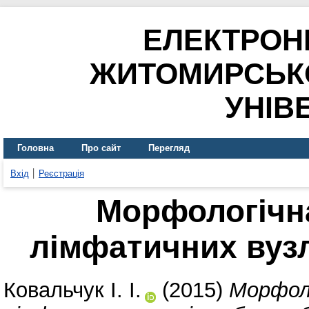
ЕЛЕКТРОН
ЖИТОМИРСЬК
УНІВ
Головна
Про сайт
Перегляд
Вхід
Реєстрація
Морфологічн
лімфатичних вузл
Ковальчук І. І.
(2015)
Морфол