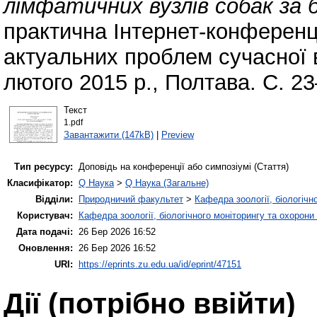
лімфатичних вузлів собак за б
практична Інтернет-конференц
актуальних проблем сучасної 
лютого 2015 р., Полтава. С. 23
Текст
1.pdf
Завантажити (147kB)
|
Preview
Тип ресурсу:
Доповідь на конференції або симпозіумі (Стаття)
Класифікатор:
Q Наука
>
Q Наука (Загальне)
Відділи:
Природничий факультет
>
Кафедра зоології, біологічн
Користувач:
Кафедра зоології, біологічного моніторингу та охорони
Дата подачі:
26 Бер 2026 16:52
Оновлення:
26 Бер 2026 16:52
URI:
https://eprints.zu.edu.ua/id/eprint/47151
Дії ​​(потрібно ввійти)