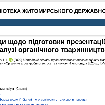
ЛІОТЕКА ЖИТОМИРСЬКОГО ДЕРЖАВНО
ди щодо підготовки презентацій
галузі органічного тваринництв
 І. І.
(2020)
Методичні підходи щодо підготовки презентаційних мат
я «Органічне агровиробництво: освіта і наука», 4 листопада 2020 р., Киї
симпозіумі (Стаття)
)
федра зоології, біологічного моніторингу та охорони природи
го моніторингу та охорони природи