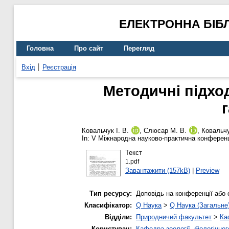
ЕЛЕКТРОННА БІБ
Головна
Про сайт
Перегляд
Вхід
Реєстрація
Методичні підхо
Ковальчук І. В.
,
Слюсар М. В.
,
Ковальчук
In: V Міжнародна науково-практична конференці
Текст
1.pdf
Завантажити (157kB)
|
Preview
Тип ресурсу:
Доповідь на конференції або 
Класифікатор:
Q Наука
>
Q Наука (Загальне
Відділи:
Природничий факультет
>
Ка
Користувач:
Кафедра зоології, біологічно